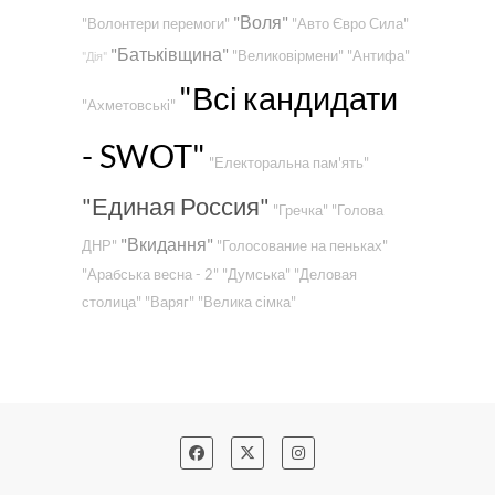
"Воля"
"Волонтери перемоги"
"Авто Євро Сила"
"Батьківщина"
"Великовірмени"
"Антифа"
"Дія"
"Всі кандидати
"Ахметовські"
- SWOT"
"Електоральна пам'ять"
"Единая Россия"
"Гречка"
"Голова
"Вкидання"
ДНР"
"Голосование на пеньках"
"Арабська весна - 2"
"Думська"
"Деловая
столица"
"Варяг"
"Велика сімка"