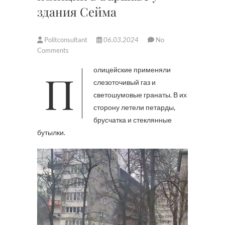
здания Сейма
Politconsultant
06.03.2024
No
Comments
Полицейские применяли
слезоточивый газ и
светошумовые гранаты. В их
сторону летели петарды,
брусчатка и стеклянные
бутылки.