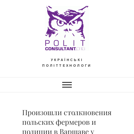
Skip
to
content
УКРАЇНСЬКІ
ПОЛІТТЕХНОЛОГИ
Произошли столкновения
польских фермеров и
полиции в Варшаве у