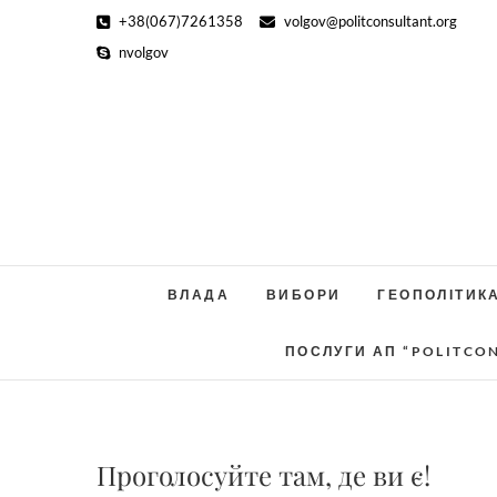
Skip
+38(067)7261358
volgov@politconsultant.org
to
nvolgov
content
ВЛАДА
ВИБОРИ
ГЕОПОЛІТИК
ПОСЛУГИ АП “POLITCO
Проголосуйте там, де ви є!