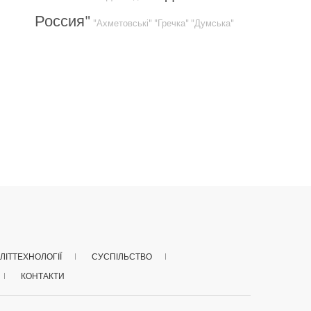
Россия"
"Ахметовські"
"Гречка"
"Думська"
ЛІТТЕХНОЛОГІЇ
СУСПІЛЬСТВО
КОНТАКТИ