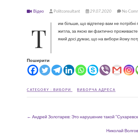
Відео
Politconsultant
29.07.2020
No Com
Тим більше, що відтепер вам не потрібні підтверджуючі документи! У заяві необхідно лише вказати адресу
житла, за якою ви фактично проживаєте 
який досі думає, що на вибори йому потр
Поширити
CATEGORY :
ВИБОРИ
ВИБОРЧА АДРЕСА
←
Андрей Золотарев: Это нарушение такой “Сухаревск
Николай Волгов: