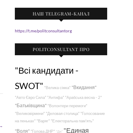
НАШ TELEGRAM-КАНАЛ
https://t.me/politconsultantorg
POLITCONSULTANT ПРО
"Всі кандидати -
SWOT"
"Вкидання"
"Велика сімка"
"Авто Євро Сила"
"Антифа"
"Арабська весна - 2"
"Батьківщина"
"Волонтери перемоги"
"Великовірмени"
"Деловая столица"
"Голосование
на пеньках"
"Варяг"
"Електоральна пам'ять"
→
"Единая
"Воля"
"Голова ДНР"
"Дія"