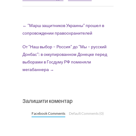
←
“Марш защитников Украины” прошел в
сопровождении правоохранителей
От “Наш выбор – Россия” до “Мы – русский
Донбас”: в оккупированном Донецке перед
выборами в Госдуму РФ поменяли
мегабаннера
→
Залишити коментар
Facebook Comments
Default Comments (0)