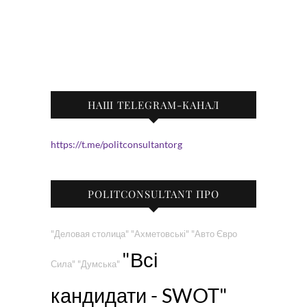
НАШ TELEGRAM-КАНАЛ
https://t.me/politconsultantorg
POLITCONSULTANT ПРО
"Деловая столица"
"Ахметовські"
"Авто Євро
"Всі
Сила"
"Думська"
кандидати - SWOT"