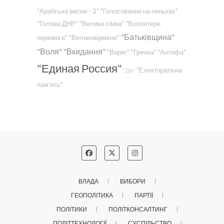
"Арабська весна - 2"
"Голосование на пеньках"
"Голова ДНР"
"Велика сімка"
"Волонтери
"Батьківщина"
перемоги"
"Великовірмени"
"Воля"
"Вкидання"
"Варяг"
"Гречка"
"Антифа"
"Единая Россия"
"Електоральна
"Дія"
пам'ять"
ВЛАДА
ВИБОРИ
ГЕОПОЛІТИКА
ПАРТІЇ
ПОЛІТИКИ
ПОЛІТКОНСАЛТИНГ
ПОЛІТТЕХНОЛОГІЇ
СУСПІЛЬСТВО