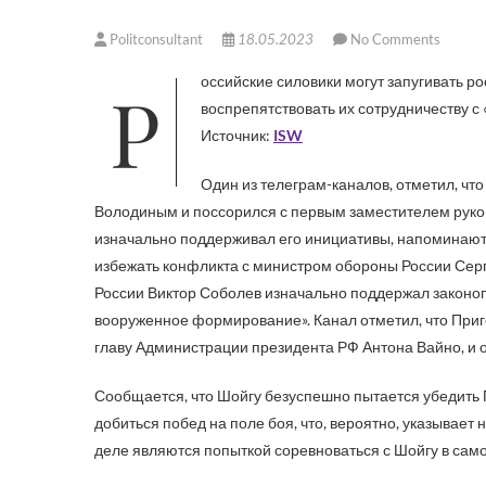
Politconsultant
18.05.2023
No Comments
Российские силовики могут запугивать российских чиновников, связанных с Пригожиным, чтобы
воспрепятствовать их сотрудничеству с 
Источник:
ISW
Один из телеграм-каналов, отметил, чт
Володиным и поссорился с первым заместителем руко
изначально поддерживал его инициативы, напоминают 
избежать конфликта с министром обороны России Серг
России Виктор Соболев изначально поддержал законопр
вооруженное формирование». Канал отметил, что Приг
главу Администрации президента РФ Антона Вайно, и о
Сообщается, что Шойгу безуспешно пытается убедить П
добиться побед на поле боя, что, вероятно, указывает
деле являются попыткой соревноваться с Шойгу в сам