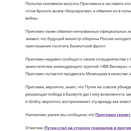
Попытки силовиков запугать Пригожина и заставить его
готов бросить вызов «бюрократам», и обвинил их в поп
войны.
Пригожин также обвинил неназванных официальных лиц
заявил, что будущий министр обороны России находитс
приглашение посетить Бахмутский фронт.
Пригожин недавно сообщал о своем сотрудничестве с
заместителем командующего группой «ЧВК Вагнера», 
Пригожин пытается продвигать Мизинцева в качестве 
Пригожин, вероятно, знает, что Путин не совсем убежде
решающая победа в Бахмуте даст ему возможность зам
и Шойгу, вероятно, воспринимают эту вражду как экзи
Напомним, ранее мы сообщали, что
Пригожин теряет
Отметим,
Путин стал на сторону генералов в прот