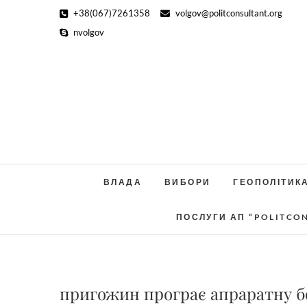
Skip
+38(067)7261358
volgov@politconsultant.org
to
nvolgov
content
ВЛАДА
ВИБОРИ
ГЕОПОЛІТИК
ПОСЛУГИ АП “POLITCO
пригожин програє апраратну б