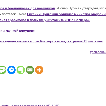
ают в боеприпасах для наемников
. «Повар Путина» утверждал, что 
х поставок. Также
Евгений Пригожин обвинил министра оборон
рия Герасимова в попытке уничтожить «ЧВК Вагнера».
ии «кучкой клоунов».
 изучали возможность блокировки медиагруппы Пригожина.
ghall.com.
увала не продовжувати угод з УПЦ (МП)