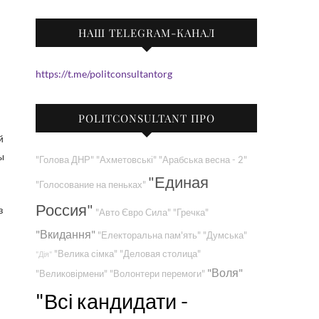
НАШ TELEGRAM-КАНАЛ
https://t.me/politconsultantorg
POLITCONSULTANT ПРО
й
ы
"Голова ДНР"
"Ахметовські"
"Арабська весна - 2"
"Единая
"Голосование на пеньках"
Россия"
з
"Авто Євро Сила"
"Гречка"
"Вкидання"
"Електоральна пам'ять"
"Думська"
"Велика сімка"
"Деловая столица"
"Дія"
"Воля"
"Великовірмени"
"Волонтери перемоги"
"Всі кандидати -