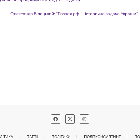
Олександр Білецький: “Розпад рф — історична задача України”
ЛІТИКА
ПАРТІЇ
ПОЛІТИКИ
ПОЛІТКОНСАЛТИНГ
ПО