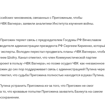
«ЧВК Вагнера», заявили аналитики Института изучения войны.
о Пригожин теряет связь с председателем Госдумы РФ Вячеславом
водителя администрации президента РФ Сергеем Кириенко, которы
эксперты. Володин перестал продвигать планы «ЧВК Вагнера», чтоб
еем Шойгу. Канал отметил, что член Коммунистической партии
оект в пользу «ЧВК Вагнера», но позже осудил ЧВК как «незаконное
ожин до сих пор поддерживает связь с администрацией Путина чере
тметил, что судьба Пригожина полностью находится в руках Путина.
утина устранить Пригожина из-за того, что Пригожин не смог
 на то, что кровавые попытки Пригожина захватить Бахмута на самом
осохранении.