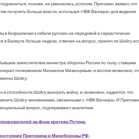
 подчиниться, похоже, не увенчались успехом. Пригожин заявил, что
ытке получить больше власти, используя «ЧВК Вагнера» для ведения
 в безразличии к гибели русских на передовой и саркастически
я в Бахмуте больше недели, отвечая на вопрос, принял ли Шойгу ег
 бывшим заместителем министра обороны России по тылу, ставшим
генерал-полковником Михаилом Мизинцевым, и вполне возможно, чт
замены Шойгу.
н в способности Шойгу выиграть войну, и, возможно, надеется, что
енить Шойгу чиновниками, связанными с «ЧВК Вагнера». И Пригожин
стенциальный вопрос, подчеркивают аналитики.
 покровителей на фоне критики Путина.
ивостоянии Пригожина и Минобороны РФ.