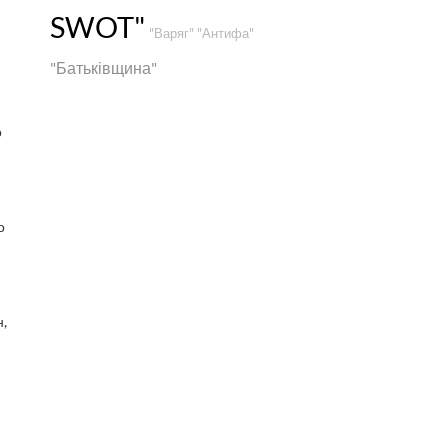
SWOT"
"Варяг"
"Антифа"
"Батьківщина"
о
о
,