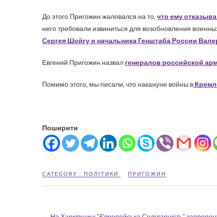
До этого Пригожин жаловался на то,
что ему отказыв
него требовали извиниться для возобновления военны
Сергея Шойгу и начальника Генштаба России Вале
Евгений Пригожин назвал
генералов российской арм
Помимо этого, мы писали, что накануне войны в
Кремле
Поширити
CATEGORY :
ПОЛІТИКИ
ПРИГОЖИН
←
На Харківщині “Європейська Солідарність” запропон