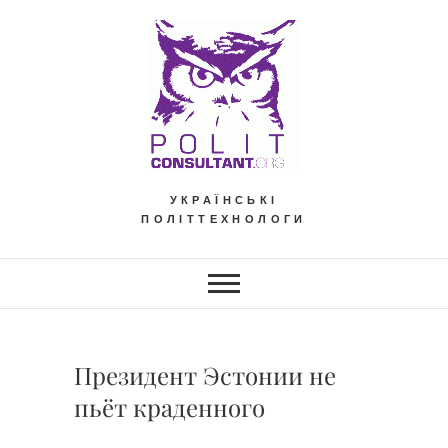
Skip
to
content
УКРАЇНСЬКІ
ПОЛІТТЕХНОЛОГИ
Президент Эстонии не
пьёт краденного