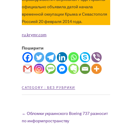
официально объявила датой начала
временной оккупации Крыма и Севастополя
Россией 20 февраля 2014 года.
ru.krymr.com
Поширити
CATEGORY :
БЕЗ РУБРИКИ
←
Обломки украинского Boeing 737 разносит
по информпространству