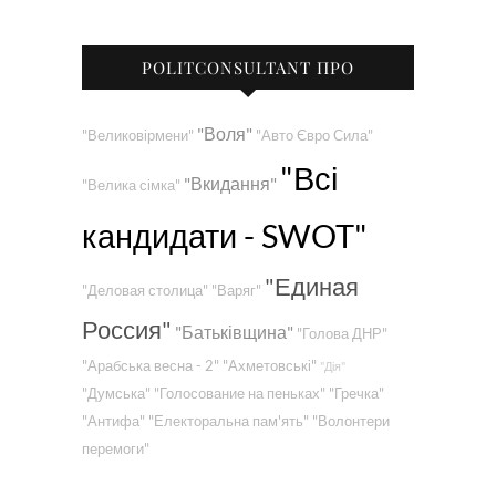
POLITCONSULTANT ПРО
"Воля"
"Великовірмени"
"Авто Євро Сила"
"Всі
"Вкидання"
"Велика сімка"
кандидати - SWOT"
"Единая
"Деловая столица"
"Варяг"
Россия"
"Батьківщина"
"Голова ДНР"
"Арабська весна - 2"
"Ахметовські"
"Дія"
"Думська"
"Голосование на пеньках"
"Гречка"
"Антифа"
"Електоральна пам'ять"
"Волонтери
перемоги"