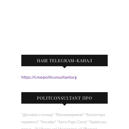
НАШ TELEGRAM-КАНАЛ
https://t.me/politconsultantorg
POLITCONSULTANT ПРО
"Деловая столица"
"Великовірмени"
"Волонтери
перемоги"
"Антифа"
"Авто Євро Сила"
"Арабська