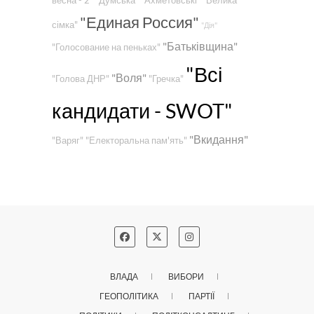
весна - 2"
"Думська"
"Ахметовські"
"Велика
"Единая Россия"
сімка"
"Дія"
"Батьківщина"
"Голосование на пеньках"
"Всі
"Воля"
"Голова ДНР"
"Гречка"
кандидати - SWOT"
"Вкидання"
"Варяг"
"Електоральна пам'ять"
ВЛАДА
ВИБОРИ
ГЕОПОЛІТИКА
ПАРТІЇ