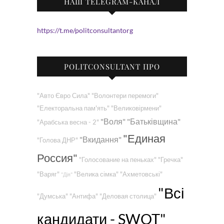
НАШ TELEGRAM-КАНАЛ
https://t.me/politconsultantorg
POLITCONSULTANT ПРО
"Авто Євро Сила"
"Волонтери перемоги"
"Електоральна пам'ять"
"Великовірмени"
"Воля"
"Батьківщина"
"Арабська весна - 2"
"Единая
"Вкидання"
"Голова ДНР"
Россия"
"Голосование на пеньках"
"Гречка"
"Варяг"
"Велика сімка"
"Ахметовські"
"Дія"
"Всі
"Думська"
"Антифа"
"Деловая столица"
кандидати - SWOT"