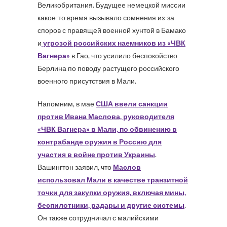
Великобритания. Будущее немецкой миссии
какое-то время вызывало сомнения из-за
споров с правящей военной хунтой в Бамако
и
угрозой российских наемников из «ЧВК
Вагнера»
в Гао, что усилило беспокойство
Берлина по поводу растущего российского
военного присутствия в Мали.
Напомним, в мае
США ввели санкции
против
Ивана Маслова, руководителя
«ЧВК Вагнера» в Мали, по обвинению в
контрабанде оружия в Россию для
участия в войне против Украины
.
Вашингтон заявил, что
Маслов
использовал Мали в качестве транзитной
точки для закупки оружия, включая мины,
беспилотники, радары и другие системы
.
Он также сотрудничал с малийскими