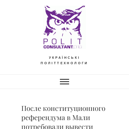
Skip
to
content
УКРАЇНСЬКІ
ПОЛІТТЕХНОЛОГИ
После конституционного
референдума в Мали
потребовали вывести