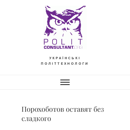
Skip
to
content
УКРАЇНСЬКІ
ПОЛІТТЕХНОЛОГИ
Порохоботов оставят без
сладкого