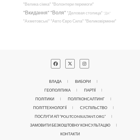
"Велика сімка"
"Волонтери перемоги"
"Вкидання"
"Воля"
"Деловая столица"
"Дія"
"Ахметовські"
"Авто Євро Сила"
"Великовірмени"
ВЛАДА
ВИБОРИ
ГЕОПОЛІТИКА
ПАРТІЇ
ПОЛІТИКИ
ПОЛІТКОНСАЛТИНГ
ПОЛІТТЕХНОЛОГІЇ
СУСПІЛЬСТВО
ПОСЛУГИ АП “POLITCONSULTANT.ORG”
ЗАМОВИТИ БЕЗКОШТОВНУ КОНСУЛЬТАЦІЮ
КОНТАКТИ