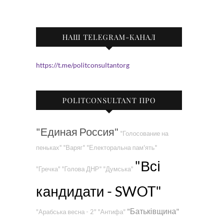
НАШ TELEGRAM-КАНАЛ
https://t.me/politconsultantorg
POLITCONSULTANT ПРО
"Единая Россия"
"Голосование на
пеньках"
"Варяг"
"Електоральна пам'ять"
"Всі
"Гречка"
"Голова ДНР"
"Думська"
кандидати - SWOT"
"Батьківщина"
"Арабська весна - 2"
"Антифа"