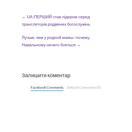
←
UA:ПЕРШИЙ став лідером серед
трансляторів різдвяних богослужінь
Лучше, чем у родной мамы: почему
Навальному нечего бояться
→
Залишити коментар
Facebook Comments
Default Comments (0)