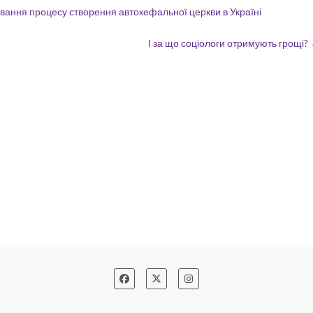
вання процесу створення автокефальної церкви в Україні
І за що соціологи отримують грощі?