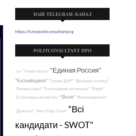
НАШ TELEGRAM-КАНАЛ
https://t.me/politconsultantorg
POLITCONSULTANT ПРО
"Единая Россия"
"Ахметовські"
"Дія"
"Батьківщина"
"Голова ДНР"
"Деловая столица"
"Велика сімка"
"Голосование на пеньках"
"Варяг"
"Воля"
"Електоральна пам'ять"
"Великовірмени"
"Всі
"Думська"
"Авто Євро Сила"
кандидати - SWOT"