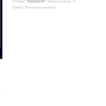
"Вкидання"
"Антифа"
"Арабська весна - 2"
"Гречка"
"Волонтери перемоги"