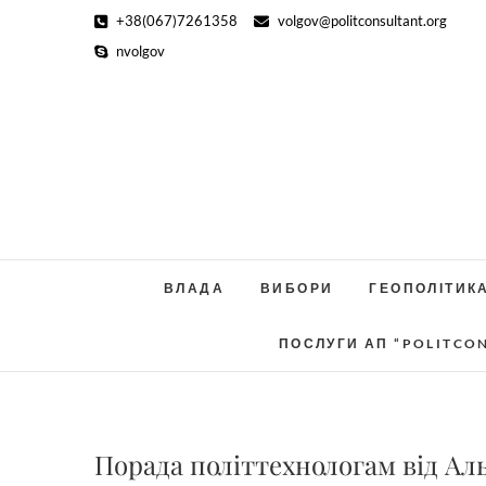
Skip
+38(067)7261358
volgov@politconsultant.org
to
nvolgov
content
ВЛАДА
ВИБОРИ
ГЕОПОЛІТИК
ПОСЛУГИ АП “POLITCO
Порада політтехнологам від Ал