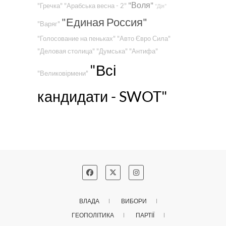
"Воля"
"Гречка"
"Арабська весна - 2"
"Дія"
"Единая Россия"
"Варяг"
"Голосование на пеньках"
"Авто Євро Сила"
"Деловая столица"
"Думська"
"Антифа"
"Всі
"Великовірмени"
кандидати - SWOT"
ВЛАДА
ВИБОРИ
ГЕОПОЛІТИКА
ПАРТІЇ