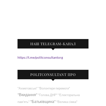
НАШ TELEGRAM-КАНАЛ
https://t.me/politconsultantorg
POLITCONSULTANT ПРО
"Ахметовські"
"Волонтери перемоги"
"Вкидання"
"Голова ДНР"
"Електоральна
"Батьківщина"
пам'ять"
"Велика сімка"