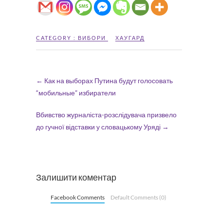
CATEGORY :
ВИБОРИ
ХАУГАРД
←
Как на выборах Путина будут голосовать
“мобильные” избиратели
Вбивство журналіста-розслідувача призвело
до гучної відставки у словацькому Уряді
→
Залишити коментар
Facebook Comments
Default Comments (0)