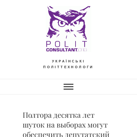
Skip
to
content
УКРАЇНСЬКІ
ПОЛІТТЕХНОЛОГИ
Полтора десятка лет
шуток на выборах могут
обеспечить депутатский