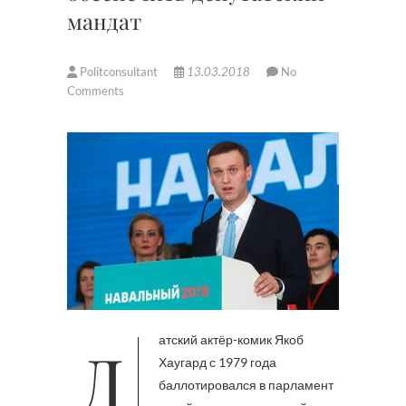
мандат
Politconsultant
13.03.2018
No
Comments
Датский актёр-комик Якоб
Хаугард с 1979 года
баллотировался в парламент