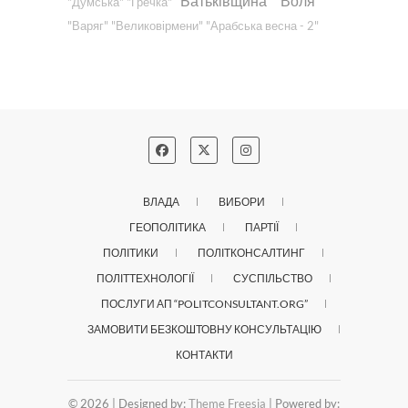
"Батьківщина"
"Воля"
"Думська"
"Гречка"
"Варяг"
"Великовірмени"
"Арабська весна - 2"
ВЛАДА
ВИБОРИ
ГЕОПОЛІТИКА
ПАРТІЇ
ПОЛІТИКИ
ПОЛІТКОНСАЛТИНГ
ПОЛІТТЕХНОЛОГІЇ
СУСПІЛЬСТВО
ПОСЛУГИ АП “POLITCONSULTANT.ORG”
ЗАМОВИТИ БЕЗКОШТОВНУ КОНСУЛЬТАЦІЮ
КОНТАКТИ
© 2026
| Designed by:
Theme Freesia
| Powered by: