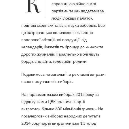
Кожна виборча кампанія в
справжньою війною між
партіями та кандидатами за
людні локації палаток,
поштові скриньки та вільні вуха виборців. Все
це накривається величезною кількістю
паперової агітаційної продукції: від
календарів, буклетів та брошур до книжок та
дорогих журналів. Паралельно в очі лізуть
борди, сітілайти, телевізійні ролики.
Подивимось на загальні та рекламні витрати
основних учасників виборів.
На парламентських виборах 2012 року за
підрахунками ЦВК політичні партії
витратили більше 600 мільйонів гривень. На
позачергових виборах народних депутатів
2014 року партії витратили вже 1,5 млрд