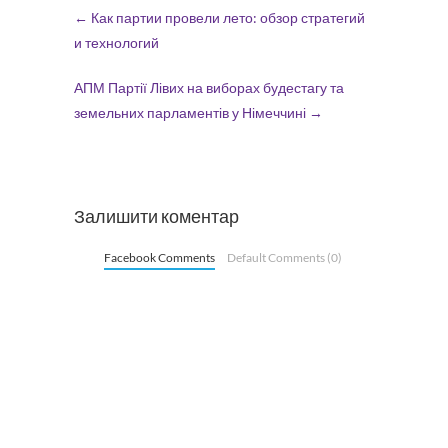
←
Как партии провели лето: обзор стратегий
и технологий
АПМ Партії Лівих на виборах будестагу та
земельних парламентів у Німеччині
→
Залишити коментар
Facebook Comments
Default Comments (0)