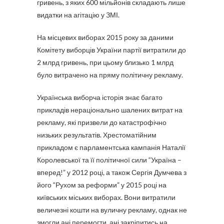
гривень, з яких 600 мільйонів складають лише
видатки на агітацію у ЗМІ.
На місцевих виборах 2015 року за даними
Комітету виборців України партії витратили до
2 млрд гривень, при цьому близько 1 млрд
було витрачено на пряму політичну рекламу.
Українська виборча історія знає багато
прикладів нераціонально шалених витрат на
рекламу, які призвели до катастрофічно
низьких результатів. Хрестоматійним
прикладом є парламентська кампанія Наталії
Королевської та її політичної сили “Україна –
вперед!” у 2012 році, а також Сергія Думчева з
його “Рухом за реформи” у 2015 році на
київських міських виборах. Вони витратили
величезні кошти на вуличну рекламу, однак не
змогли ані перемогти, ані закріпитись на