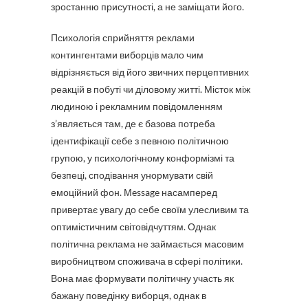
зростанню присутності, а не заміщати його.
Психологія сприйняття реклами
контингентами виборців мало чим
відрізняється від його звичних перцептивних
реакцій в побуті чи діловому житті. Місток між
людиною і рекламним повідомленням
з’являється там, де є базова потреба
ідентифікації себе з певною політичною
групою, у психологічному конформізмі та
безпеці, сподівання унормувати свій
емоційний фон. Мessage насамперед
привертає увагу до себе своїм улесливим та
оптимістичним світовідчуттям. Однак
політична реклама не займається масовим
виробництвом споживача в сфері політики.
Вона має формувати політичну участь як
бажану поведінку виборця, однак в