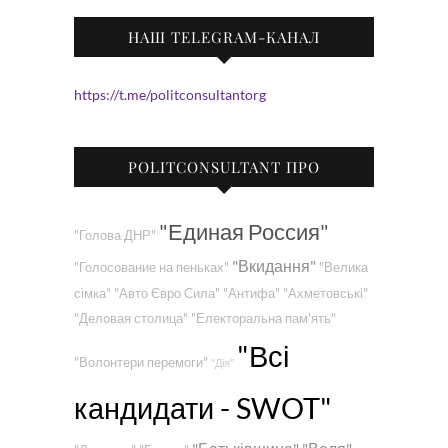
НАШ TELEGRAM-КАНАЛ
https://t.me/politconsultantorg
POLITCONSULTANT ПРО
"Единая Россия"
"Голова ДНР"
"Вкидання"
"Голосование на пеньках"
"Велика
сімка"
"Авто Євро Сила"
"Антифа"
"Ахметовські"
"Деловая столица"
"Електоральна пам'ять"
"Всі
"Волонтери перемоги"
"Дія"
кандидати - SWOT"