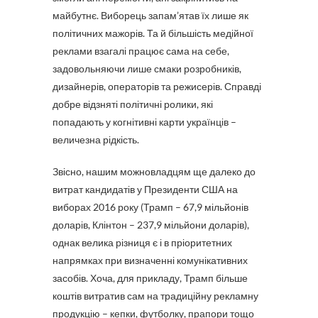
майбутнє. Виборець запам’ятав їх лише як
політичних мажорів. Та й більшість медійної
реклами взагалі працює сама на себе,
задовольняючи лише смаки розробників,
дизайнерів, операторів та режисерів. Справді
добре відзняті політичні ролики, які
попадають у когнітивні карти українців –
величезна рідкість.
Звісно, нашим можновладцям ще далеко до
витрат кандидатів у Президенти США на
виборах 2016 року (Трамп – 67,9 мільйонів
доларів, Клінтон – 237,9 мільйони доларів),
однак велика різниця є і в пріоритетних
напрямках при визначенні комунікативних
засобів. Хоча, для прикладу, Трамп більше
коштів витратив сам на традиційну рекламну
продукцію – кепки, футболку, прапори тощо