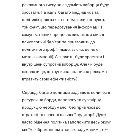
рекламного тиску на свідомість виборця буде
зростати. На жаль, багато медійщиків та
політиків граються з вогнем, коли ігнорують
той факт, що передозування інформації в
комунікативних процесах викликає захисні
психологічні бар’єри та призводить до
політичної атрофії (якщо, звісно, це не є
метою кампанії). А значить, буде зростати і
внутрішній супротив виборця. Але чи буде
означати це, що вулична політична реклама
втратить свою ефективність?
Справді, багато політиків виділяють величезні
ресурси на борди, паперову та сувенірну
продукцію необдумано і без прив’язки до
стратегії та власної цільової аудиторії. Дуже
часто рішення політика заполонити весь округ
своїм зображенням з наспіх видуманим і, як-