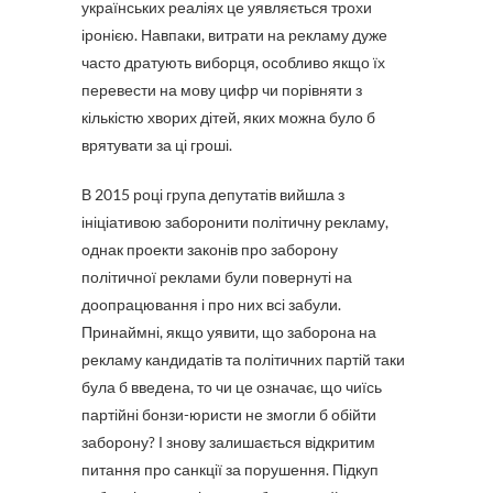
українських реаліях це уявляється трохи
іронією. Навпаки, витрати на рекламу дуже
часто дратують виборця, особливо якщо їх
перевести на мову цифр чи порівняти з
кількістю хворих дітей, яких можна було б
врятувати за ці гроші.
В 2015 році група депутатів вийшла з
ініціативою заборонити політичну рекламу,
однак проекти законів про заборону
політичної реклами були повернуті на
доопрацювання і про них всі забули.
Принаймні, якщо уявити, що заборона на
рекламу кандидатів та політичних партій таки
була б введена, то чи це означає, що чиїсь
партійні бонзи-юристи не змогли б обійти
заборону? І знову залишається відкритим
питання про санкції за порушення. Підкуп