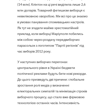
(14 млн). Клінтон на ці речі виділила лише 2,6
млн доларів. Товарний фетишизм виборця є
невиліковною хворобою. Ми всі про це знаємо
в умовах панування споживацьких настроїв.
Як тут не згадати майже хрестоматійний
приклад, коли виборці Маріуполя побились
між собою через роздачу передвиборчих
парасольок з логотипом “Партії регіонів” під
час виборів 2012 року.
У наступних виборчих перегонах
центрального рівня в Україні бюджети
політичної реклами будуть бити нові рекорди.
До цього призведуть дві причини: глобальне
зростання ролі медіа у визначенні
електоральних симпатій та мінімізація строків
виборчого процесу, що стало вже фірмовою
технологією останніх часів. Інтенсивність