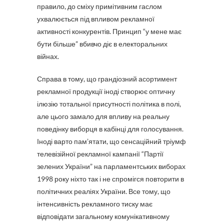
правило, до сміху примітивним гаслом
ухвалюється під впливом рекламної
активності конкурентів. Принцип “у мене має
бути більше” вбивчо діє в електоральних
війнах.
Справа в тому, що грандіозний асортимент
рекламної продукції іноді створює оптичну
ілюзію тотальної присутності політика в полі,
але цього замало для впливу на реальну
поведінку виборця в кабінці для голосування.
Іноді варто пам’ятати, що сенсаційний тріумф
телевізійної рекламної кампанії “Партії
зелених України” на парламентських виборах
1998 року ніхто так і не спромігся повторити в
політичних реаліях України. Все тому, що
інтенсивність рекламного тиску має
відповідати загальному комунікативному