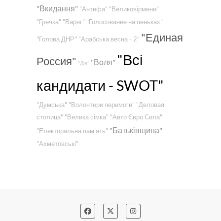
"Вкидання"
"Антифа"
"Великовірмени"
"Гречка"
"Варяг"
"Голосование на пеньках"
"Единая
"Голова ДНР"
"Арабська весна - 2"
"Всі
Россия"
"Воля"
"Дія"
кандидати - SWOT"
"Думська"
"Волонтери перемоги"
"Деловая
столица"
"Велика сімка"
"Авто Євро Сила"
"Батьківщина"
"Електоральна пам'ять"
"Ахметовські"