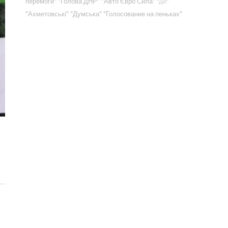
перемоги"
"Голова ДНР"
"Авто Євро Сила"
"Дія"
"Ахметовські"
"Думська"
"Голосование на пеньках"