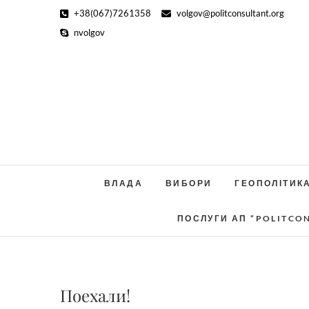
Skip
+38(067)7261358
volgov@politconsultant.org
to
nvolgov
content
ВЛАДА
ВИБОРИ
ГЕОПОЛІТИК
ПОСЛУГИ АП “POLITCO
Поехали!