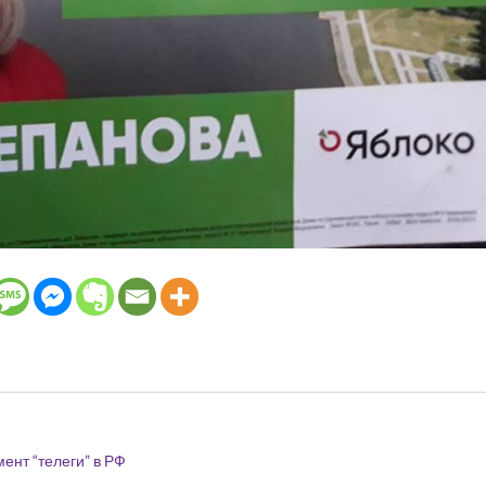
ент “телеги” в РФ