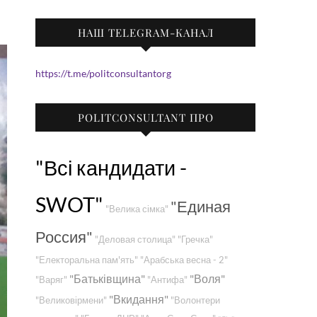
НАШ TELEGRAM-КАНАЛ
https://t.me/politconsultantorg
POLITCONSULTANT ПРО
"Всі кандидати -
SWOT"
"Единая
"Велика сімка"
Россия"
"Деловая столица"
"Гречка"
"Електоральна пам'ять"
"Арабська весна - 2"
"Батьківщина"
"Воля"
"Варяг"
"Антифа"
"Вкидання"
"Великовірмени"
"Волонтери