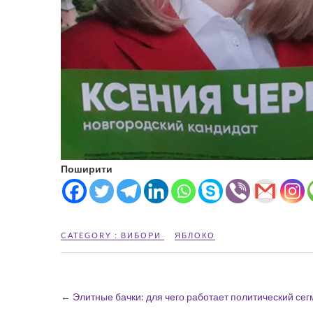
Поширити
CATEGORY :
ВИБОРИ
ЯБЛОКО
←
Элитные бачки: для чего работает политический сегм