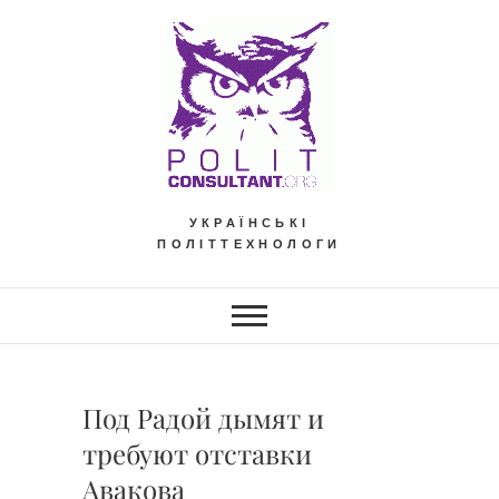
Skip
to
content
УКРАЇНСЬКІ
ПОЛІТТЕХНОЛОГИ
Под Радой дымят и
требуют отставки
Авакова