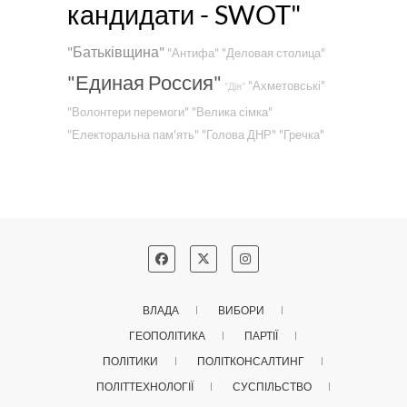
кандидати - SWOT"
"Батьківщина"
"Антифа"
"Деловая столица"
"Единая Россия"
"Ахметовські"
"Дія"
"Волонтери перемоги"
"Велика сімка"
"Електоральна пам'ять"
"Голова ДНР"
"Гречка"
ВЛАДА
ВИБОРИ
ГЕОПОЛІТИКА
ПАРТІЇ
ПОЛІТИКИ
ПОЛІТКОНСАЛТИНГ
ПОЛІТТЕХНОЛОГІЇ
СУСПІЛЬСТВО