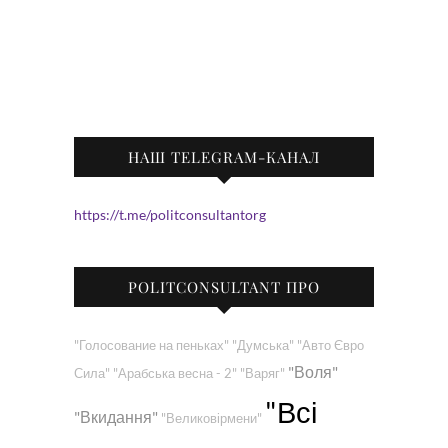
НАШ TELEGRAM-КАНАЛ
https://t.me/politconsultantorg
POLITCONSULTANT ПРО
"Голосование на пеньках"
"Думська"
"Авто Євро
"Воля"
Сила"
"Арабська весна - 2"
"Варяг"
"Всі
"Вкидання"
"Великовірмени"