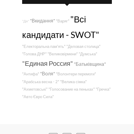
"Всі
"Вкидання"
"Варяг"
"Дія"
кандидати - SWOT"
"Електоральна пам'ять"
"Деловая столица"
"Голова ДНР"
"Великовірмени"
"Думська"
"Единая Россия"
"Батьківщина"
"Воля"
"Антифа"
"Волонтери перемоги"
"Арабська весна - 2"
"Велика сімка"
"Ахметовські"
"Голосование на пеньках"
"Гречка"
"Авто Євро Сила"