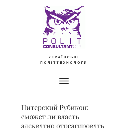
Skip
to
content
УКРАЇНСЬКІ
ПОЛІТТЕХНОЛОГИ
Питерский Рубикон:
сможет ли власть
адекватно отреагировать