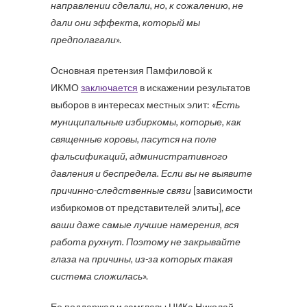
направлении сделали, но, к сожалению, не
дали они эффекта, который мы
предполагали
».
Основная претензия Памфиловой к
ИКМО
заключается
в искажении результатов
выборов в интересах местных элит: «
Есть
муниципальные избиркомы, которые, как
священные коровы, пасутся на поле
фальсификаций, административного
давления и беспредела. Если вы не выявите
причинно-следственные связи
[зависимости
избиркомов от представителей элиты],
все
ваши даже самые лучшие намерения, вся
работа рухнут. Поэтому не закрывайте
глаза на причины, из-за которых такая
система сложилась
».
Ее поддержал и замглавы ЦИКа Николай