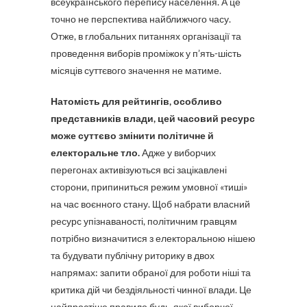
всеукраїнського перепису населення. А це
точно не перспектива найближчого часу.
Отже, в глобальних питаннях організації та
проведення виборів проміжок у п’ять-шість
місяців суттєвого значення не матиме.
Натомість для рейтингів, особливо
представників влади, цей часовий ресурс
може суттєво змінити політичне й
електоральне тло.
Адже у виборчих
перегонах активізуються всі зацікавлені
сторони, припиниться режим умовної «тиші»
на час воєнного стану. Щоб набрати власний
ресурс упізнаваності, політичним гравцям
потрібно визначитися з електоральною нішею
та будувати публічну риторику в двох
напрямах: запити обраної для роботи ніші та
критика дій чи бездіяльності чинної влади. Це
найпростіше правило будь-якої виборчої