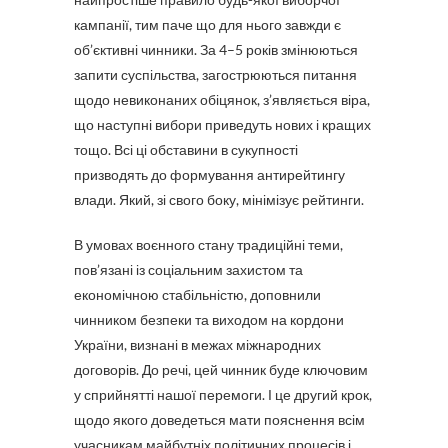
кампанії, тим паче що для нього завжди є
об’єктивні чинники. За 4–5 років змінюються
запити суспільства, загострюються питання
щодо невиконаних обіцянок, з’являється віра,
що наступні вибори приведуть нових і кращих
тощо. Всі ці обставини в сукупності
призводять до формування антирейтингу
влади. Який, зі свого боку, мінімізує рейтинги.
В умовах воєнного стану традиційні теми,
пов’язані із соціальним захистом та
економічною стабільністю, доповнили
чинником безпеки та виходом на кордони
України, визнані в межах міжнародних
договорів. До речі, цей чинник буде ключовим
у сприйнятті нашої перемоги. І це другий крок,
щодо якого доведеться мати пояснення всім
учасникам майбутніх політичних процесів і