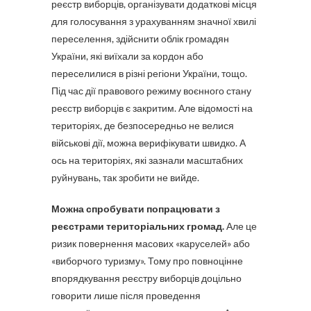
реєстр виборців, організувати додаткові місця
для голосування з урахуванням значної хвилі
переселення, здійснити облік громадян
України, які виїхали за кордон або
переселилися в різні регіони України, тощо.
Під час дії правового режиму воєнного стану
реєстр виборців є закритим. Але відомості на
територіях, де безпосередньо не велися
військові дії, можна верифікувати швидко. А
ось на територіях, які зазнали масштабних
руйнувань, так зробити не вийде.
Можна спробувати попрацювати з
реєстрами територіальних громад.
Але це
ризик повернення масових «каруселей» або
«виборчого туризму». Тому про повноцінне
впорядкування реєстру виборців доцільно
говорити лише після проведення