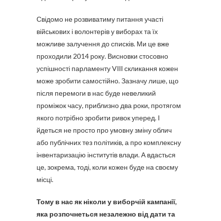
Свідомо не розвиватиму питання участі
військових і волонтерів у виборах та їх
можливе залучення до списків. Ми це вже
проходили 2014 року. Висновки стосовно
успішності парламенту VIII скликання кожен
може зробити самостійно. Зазначу лише, що
після перемоги в нас буде невеликий
проміжок часу, приблизно два роки, протягом
якого потрібно зробити ривок уперед. І
йдеться не просто про умовну зміну облич
або публічних тез політиків, а про комплексну
інвентаризацію інститутів влади. А вдасться
це, зокрема, тоді, коли кожен буде на своєму
місці.
Тому в нас як ніколи у виборчій кампанії,
яка розпочнеться незалежно від дати та