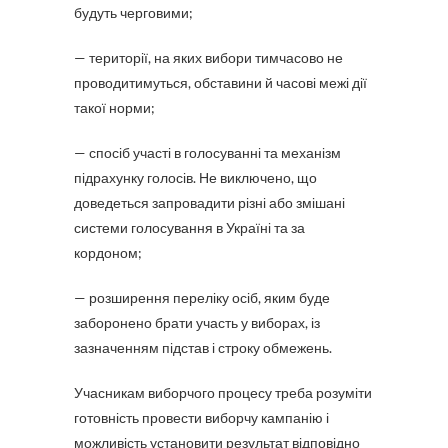
будуть черговими;
— території, на яких вибори тимчасово не
проводитимуться, обставини й часові межі дії
такої норми;
— спосіб участі в голосуванні та механізм
підрахунку голосів. Не виключено, що
доведеться запровадити різні або змішані
системи голосування в Україні та за
кордоном;
— розширення переліку осіб, яким буде
заборонено брати участь у виборах, із
зазначенням підстав і строку обмежень.
Учасникам виборчого процесу треба розуміти
готовність провести виборчу кампанію і
можливість установити результат відповідно