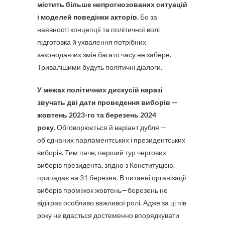
містить більше непрогнозованих ситуацій
і моделей поведінки акторів.
Бо за
наявності концепції та політичної волі
підготовка й ухвалення потрібних
законодавчих змін багато часу не забере.
Тривалішими будуть політичні діалоги.
У межах політичних дискусій наразі
звучать дві дати проведення виборів —
жовтень 2023-го та березень 2024
року.
Обговорюється й варіант дубля —
об’єднаних парламентських і президентських
виборів. Тим паче, перший тур чергових
виборів президента, згідно з Конституцією,
припадає на 31 березня. В питанні організації
виборів проміжок жовтень—березень не
відіграє особливо важливої ролі. Адже за ці пів
року не вдасться достеменно впорядкувати