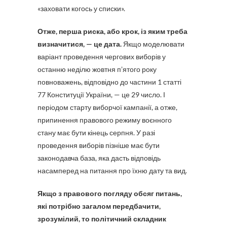
«заховати когось у списки».
Отже, перша риска, або крок, із яким треба
визначитися, — це дата.
Якщо моделювати
варіант проведення чергових виборів у
останню неділю жовтня п’ятого року
повноважень, відповідно до частини 1 статті
77 Конституції України, — це 29 число. І
періодом старту виборчої кампанії, а отже,
припинення правового режиму воєнного
стану має бути кінець серпня. У разі
проведення виборів пізніше має бути
законодавча база, яка дасть відповідь
насамперед на питання про їхню дату та вид.
Якщо з правового погляду обсяг питань,
які потрібно загалом передбачити,
зрозумілий, то політичний складник