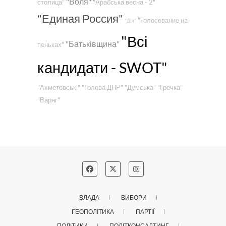
"Воля"
столица"
"Арабська весна - 2"
"Единая Россия"
"Голосование на
"Дія"
"Всі
"Батьківщина"
пеньках"
кандидати - SWOT"
"Ахметовські"
"Голова ДНР"
"Думська"
"Гречка"
"Варяг"
ВЛАДА
ВИБОРИ
ГЕОПОЛІТИКА
ПАРТІЇ
ПОЛІТИКИ
ПОЛІТКОНСАЛТИНГ