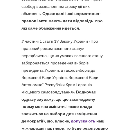
свобод із зазначенням строку дії цих
обмежень.
Однак далі інші нормативно-
правові акти мають дати відповідь, про
які саме обмеження йдеться.
У частині 1 статті 19 Закону України «Про
правовий режим воєнного стану»
передбачено, що «в умовах воєнного стану
забороняється проведення виборів
президента України, а також виборів до
Верховної Ради України, Верховної Ради
Автономної Республіки Крим і органів
місцевого самоврядування».
Водночас
одразу зауважу, що цю законодавчу
норму можна змінити. І якщо влада
зважиться на вибори для «зміцнення
демократії», що, власне,
допускають
наші
міжнародні партнери, то буде реалізовано