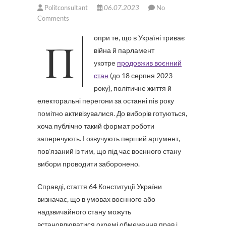
Politconsultant
06.07.2023
No
Comments
Попри те, що в Україні триває
війна й парламент
укотре
продовжив воєнний
стан
(до 18 серпня 2023
року), політичне життя й
електоральні перегони за останні пів року
помітно активізувалися. До виборів готуються,
хоча публічно такий формат роботи
заперечують. І озвучують перший аргумент,
повʼязаний із тим, що під час воєнного стану
вибори проводити заборонено.
Справді, стаття 64 Конституції України
визначає, що в умовах воєнного або
надзвичайного стану можуть
встановлюватися окремі обмеження прав і