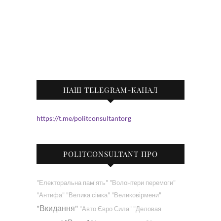
НАШ TELEGRAM-КАНАЛ
https://t.me/politconsultantorg
POLITCONSULTANT ПРО
"Електоральна пам'ять"
"Волонтери перемоги"
"Антифа"
"Велика сімка"
"Великовірмени"
"Вкидання"
"Авто Євро Сила"
"Деловая