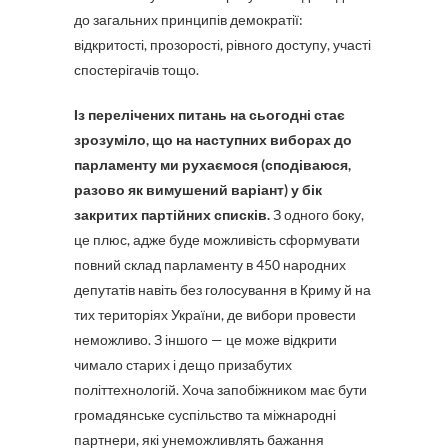
до загальних принципів демократії:
відкритості, прозорості, рівного доступу, участі
спостерігачів тощо.
Із перелічених питань на сьогодні стає
зрозуміло, що на наступних виборах до
парламенту ми рухаємося (сподіваюся,
разово як вимушений варіант) у бік
закритих партійних списків.
З одного боку,
це плюс, адже буде можливість сформувати
повний склад парламенту в 450 народних
депутатів навіть без голосування в Криму й на
тих територіях України, де вибори провести
неможливо. З іншого — це може відкрити
чимало старих і дещо призабутих
політтехнологій. Хоча запобіжником має бути
громадянське суспільство та міжнародні
партнери, які унеможливлять бажання