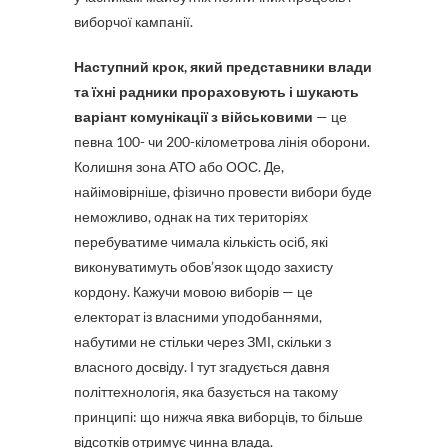
виборчої кампанії.
Наступний крок, який представники влади
та їхні радники прораховують і шукають
варіант комунікації з військовими
— це
певна 100- чи 200-кілометрова лінія оборони.
Колишня зона АТО або ООС. Де,
найімовірніше, фізично провести вибори буде
неможливо, однак на тих територіях
перебуватиме чимала кількість осіб, які
виконуватимуть обов’язок щодо захисту
кордону. Кажучи мовою виборів — це
електорат із власними уподобаннями,
набутими не стільки через ЗМІ, скільки з
власного досвіду. І тут згадується давня
політтехнологія, яка базується на такому
принципі: що нижча явка виборців, то більше
відсотків отримує чинна влада.