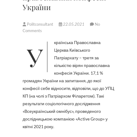
України
Politconsultant
22.05.2021
No
Comments
Українська Православна
Церква Київського
Патріархату – третя за
кількістю вірян православна
конфесія України. 17,1 %
громадян України на запитання, до якої
конфесії себе відносите, відповіли, що до УПЦ
КП (на чолі з Патріархом Філаретом). Такі
результати соціологічного дослідження
«Всеукраїнський омнібус», проведеного
дослідницькою компанією «Active Group» у
квітні 2021 року.