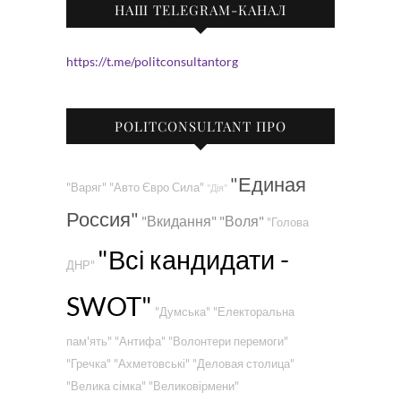
НАШ TELEGRAM-КАНАЛ
https://t.me/politconsultantorg
POLITCONSULTANT ПРО
"Единая
"Варяг"
"Авто Євро Сила"
"Дія"
Россия"
"Вкидання"
"Воля"
"Голова
"Всі кандидати -
ДНР"
SWOT"
"Думська"
"Електоральна
пам'ять"
"Антифа"
"Волонтери перемоги"
"Гречка"
"Ахметовські"
"Деловая столица"
"Велика сімка"
"Великовірмени"