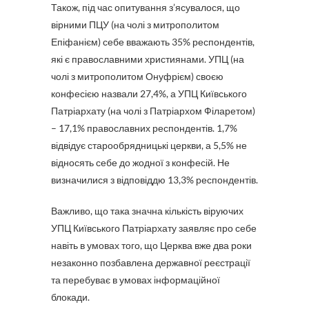
Також, під час опитування з’ясувалося, що
вірними ПЦУ (на чолі з митрополитом
Епіфанієм) себе вважають 35% респондентів,
які є православними християнами. УПЦ (на
чолі з митрополитом Онуфрієм) своєю
конфесією назвали 27,4%, а УПЦ Київського
Патріархату (на чолі з Патріархом Філаретом)
– 17,1% православних респондентів. 1,7%
відвідує старообрядницькі церкви, а 5,5% не
відносять себе до жодної з конфесій. Не
визначилися з відповіддю 13,3% респондентів.
Важливо, що така значна кількість віруючих
УПЦ Київського Патріархату заявляє про себе
навіть в умовах того, що Церква вже два роки
незаконно позбавлена державної реєстрації
та перебуває в умовах інформаційної
блокади.