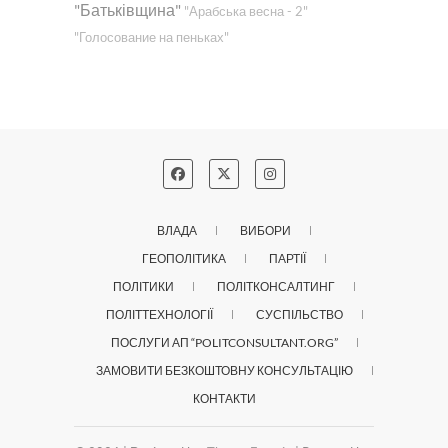
"Батьківщина"
"Арабська весна - 2"
"Голосование на пеньках"
ВЛАДА
ВИБОРИ
ГЕОПОЛІТИКА
ПАРТІЇ
ПОЛІТИКИ
ПОЛІТКОНСАЛТИНГ
ПОЛІТТЕХНОЛОГІЇ
СУСПІЛЬСТВО
ПОСЛУГИ АП “POLITCONSULTANT.ORG”
ЗАМОВИТИ БЕЗКОШТОВНУ КОНСУЛЬТАЦІЮ
КОНТАКТИ