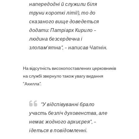
напередодні й служили біля
труни короткі літії), то до
сказаного вище доведеться
додати: Патріарх Кирило –
людина безсердечна і
злопам’ятна”, – написав Чапнін.
На відсутність високопоставлених церковників
на службі звернуло також увагу видання
“Ахилла”.
“У відспівуванні брало
участь безліч духовенства, але
немає жодного архиєрея”, –
ідеться в повідомленні.