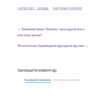
CATEGORY :
ВЛАДА
ПАТРИАРХ КИРИЛ
←
Киевский визит Помпео: проходной матч
или игра жизни?
Як політична Харківщина відходила від свят
→
Залишити коментар
Facebook Comments
Default Comments (0)