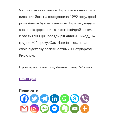
Чаплін був знайомий із Кирилом із юності, той
висвятив його на священника 1992 року, довгі
роки Чаплін був заступником Кирила у відділі
зовнішніх церковних зв’язків і спічрайтером.
Його зняли з цієї посади рішенням Синоду 24
грудня 2015 року. Сам Чаплін пояснював
свою відставку розбіжностями з Патріархом
Кирилом.
Протоєрей Всеволод Чаплін помер 26 січня.
risu.org.ua
Поширити