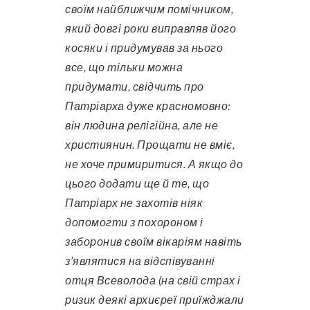
своїм найближчим помічником,
який довгі роки виправляв його
косяки і придумував за нього
все, що тільки можна
придумати, свідчить про
Патріарха дуже красномовно:
він людина релігійна, але не
християнин. Прощати не вміє,
не хоче примиритися. А якщо до
цього додати ще й те, що
Патріарх не захотів ніяк
допомогти з похороном і
заборонив своїм вікаріям навіть
з’являтися на відспівуванні
отця Всеволода (на свій страх і
ризик деякі архиєреї приїжджали