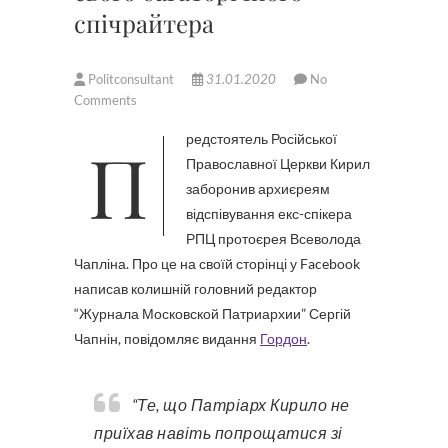
спічрайтера
Politconsultant
31.01.2020
No
Comments
Предстоятель Російської
Православної Церкви Кирил
заборонив архиєреям
відспівування екс-спікера
РПЦ протоєрея Всеволода
Чапліна. Про це на своїй сторінці у Facebook
написав колишній головний редактор
“Журнала Московской Патриархии” Сергій
Чапнін, повідомляє видання
Гордон
.
“Те, що Патріарх Кирило не
приїхав навіть попрощатися зі