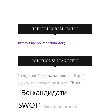
НАШ TELEGRAM-КАНАЛ
https://t.me/politconsultantorg
POLITCONSULTANT ПРО
"Вкидання"
"Батьківщина"
"Варяг"
"Дія"
"Воля"
"Думська"
"Електоральна пам'ять"
"Всі кандидати -
SWOT"
"Голосование на пеньках"