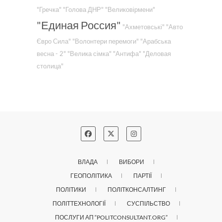
"Гречка"
"Голова ДНР"
"Великовірмени"
"Единая Россия"
"Ахметовські"
"Авто
Євро Сила"
"Волонтери перемоги"
"Арабська
весна - 2"
"Велика сімка"
"Антифа"
"Деловая
столица"
ВЛАДА
ВИБОРИ
ГЕОПОЛІТИКА
ПАРТІЇ
ПОЛІТИКИ
ПОЛІТКОНСАЛТИНГ
ПОЛІТТЕХНОЛОГІЇ
СУСПІЛЬСТВО
ПОСЛУГИ АП “POLITCONSULTANT.ORG”