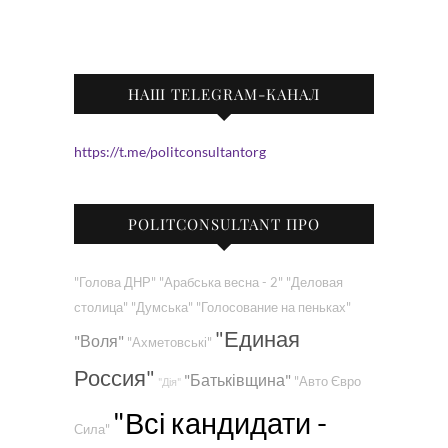
НАШ TELEGRAM-КАНАЛ
https://t.me/politconsultantorg
POLITCONSULTANT ПРО
"Голова ДНР"
"Арабська весна - 2"
"Деловая
столица"
"Думська"
"Голосование на пеньках"
"Единая
"Воля"
"Ахметовські"
Россия"
"Батьківщина"
"Авто Євро
"Дія"
"Всі кандидати -
Сила"