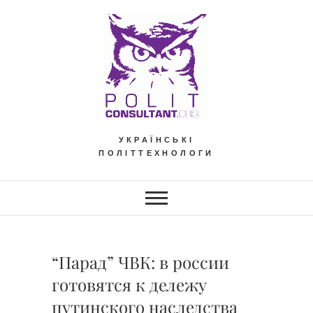
Skip
to
content
УКРАЇНСЬКІ
ПОЛІТТЕХНОЛОГИ
“Парад” ЧВК: в россии
готовятся к дележу
путинского наследства