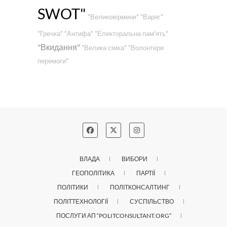
SWOT"
"Великовірмени"
"Варяг"
"Гречка"
"Антифа"
"Електоральна пам'ять"
"Вкидання"
"Велика сімка"
"Волонтери
перемоги"
ВЛАДА
ВИБОРИ
ГЕОПОЛІТИКА
ПАРТІЇ
ПОЛІТИКИ
ПОЛІТКОНСАЛТИНГ
ПОЛІТТЕХНОЛОГІЇ
СУСПІЛЬСТВО
ПОСЛУГИ АП “POLITCONSULTANT.ORG”