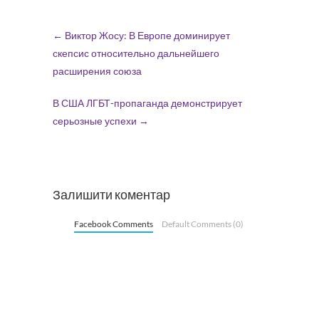
←
Виктор Жосу: В Европе доминирует
скепсис относительно дальнейшего
расширения союза
В США ЛГБТ-пропаганда демонстрирует
серьозные успехи
→
Залишити коментар
Facebook Comments
Default Comments (0)