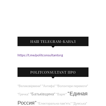
НАШ TELEGRAM-КАНАЛ
https://t.me/politconsultantorg
POLITCONSULTANT ПРО
"Великовірмени"
"Антифа"
"Волонтери перемоги"
"Единая
"Батьківщина"
"Гречка"
"Варяг"
Россия"
"Електоральна пам'ять"
"Думська"