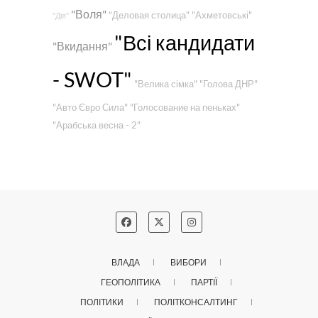
"Воля"
"Деловая столица"
"Ахметовські"
"Дія"
"Всі кандидати
"Вкидання"
- SWOT"
"Велика сімка"
"Голова ДНР"
"Авто Євро Сила"
"Голосование на пеньках"
"Арабська весна - 2"
ВЛАДА
ВИБОРИ
ГЕОПОЛІТИКА
ПАРТІЇ
ПОЛІТИКИ
ПОЛІТКОНСАЛТИНГ