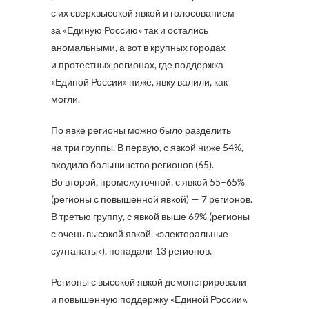
с их сверхвысокой явкой и голосованием
за «Единую Россию» так и остались
аномальными, а вот в крупных городах
и протестных регионах, где поддержка
«Единой России» ниже, явку валили, как
могли.
По явке регионы можно было разделить
на три группы. В первую, с явкой ниже 54%,
входило большинство регионов (65).
Во второй, промежуточной, с явкой 55–65%
(регионы с повышенной явкой) — 7 регионов.
В третью группу, с явкой выше 69% (регионы
с очень высокой явкой, «электоральные
султанаты»), попадали 13 регионов.
Регионы с высокой явкой демонстрировали
и повышенную поддержку «Единой России».