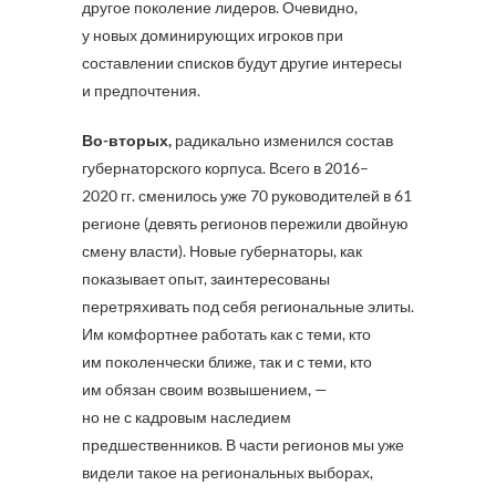
другое поколение лидеров. Очевидно,
у новых доминирующих игроков при
составлении списков будут другие интересы
и предпочтения.
Во-вторых,
радикально изменился состав
губернаторского корпуса. Всего в 2016–
2020 гг. сменилось уже 70 руководителей в 61
регионе (девять регионов пережили двойную
смену власти). Новые губернаторы, как
показывает опыт, заинтересованы
перетряхивать под себя региональные элиты.
Им комфортнее работать как с теми, кто
им поколенчески ближе, так и с теми, кто
им обязан своим возвышением, —
но не с кадровым наследием
предшественников. В части регионов мы уже
видели такое на региональных выборах,