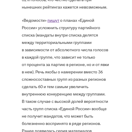
нынешних рейтингах кажется невозможным.
«Ведомости»
пишут
о планах «Единой
России» усложнить структуру партийного
списка (мандаты внутри списка делятся
между территориальными группами
в зависимости от абсолютного числа голосов
в каждой группе, что зависит не только
от процента за партию в регионе, но и от явки
в нем). Речь якобы о намерении вместо 36
сложносоставных групп из разных регионов
сделать 60 и тем самым увеличить
внутреннюю конкуренцию между группами.
В таком случае с высокой долей вероятности
часть групп списка «Единой России» вообще
не получит мандатов, что может быть
болезненно воспринято в ряде регионов.
Ранее появилась серия материалов