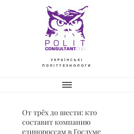
Skip
to
content
УКРАЇНСЬКІ
ПОЛІТТЕХНОЛОГИ
От трёх до шести: кто
составит компанию
единороссам в Госдуме