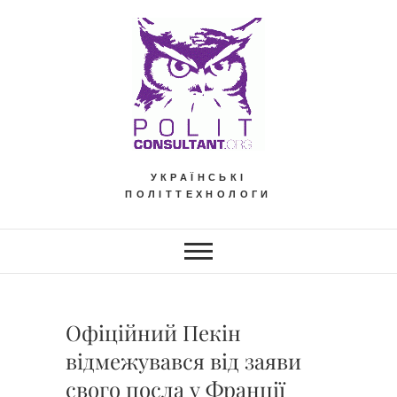
Skip
to
content
УКРАЇНСЬКІ
ПОЛІТТЕХНОЛОГИ
Офіційний Пекін
відмежувався від заяви
свого посла у Франції