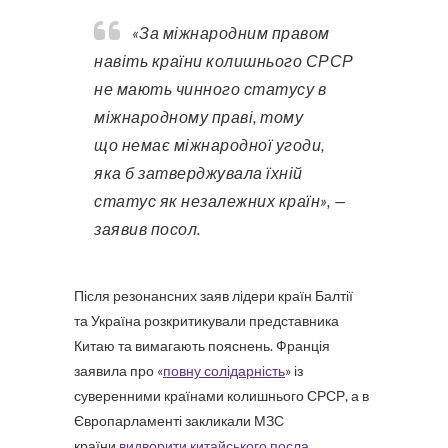
«За міжнародним правом
навіть країни колишнього СРСР
не мають чинного статусу в
міжнародному праві, тому
що немає міжнародної угоди,
яка б затверджувала їхній
статус як незалежних країн», —
заявив посол.
Після резонансних заяв лідери країн Балтії
та Україна розкритикували представника
Китаю та вимагають пояснень. Франція
заявила про «
повну солідарність
» із
суверенними країнами колишнього СРСР, а в
Європарламенті закликали МЗС
країни
видворити китайського посла
.