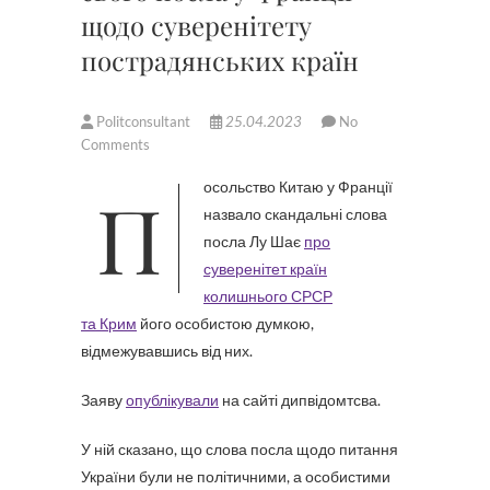
щодо суверенітету
пострадянських країн
Politconsultant
25.04.2023
No
Comments
Посольство Китаю у Франції
назвало скандальні слова
посла Лу Шає
про
суверенітет країн
колишнього СРСР
та Крим
його особистою думкою,
відмежувавшись від них.
Заяву
опублікували
на сайті дипвідомтсва.
У ній сказано, що слова посла щодо питання
України були не політичними, а особистими