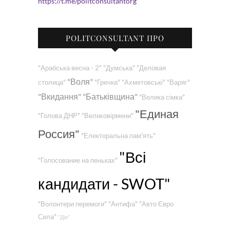
https://t.me/politconsultantorg
POLITCONSULTANT ПРО
"Арабська весна - 2"
"Думська"
"Деловая
"Воля"
столица"
"Гречка"
"Ахметовські"
"Варяг"
"Вкидання"
"Батьківщина"
"Велика сімка"
"Единая
"Голова ДНР"
"Великовірмени"
Россия"
"Електоральна пам'ять"
"Всі
"Голосование на пеньках"
кандидати - SWOT"
"Волонтери перемоги"
"Антифа"
"Авто Євро
Сила"
"Дія"