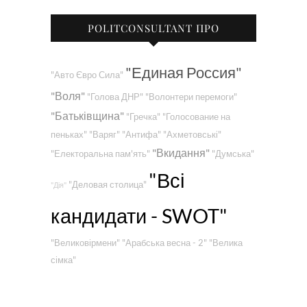
POLITCONSULTANT ПРО
"Единая Россия"
"Авто Євро Сила"
"Воля"
"Голова ДНР"
"Волонтери перемоги"
"Батьківщина"
"Гречка"
"Голосование на
пеньках"
"Варяг"
"Антифа"
"Ахметовські"
"Вкидання"
"Електоральна пам'ять"
"Думська"
"Всі
"Деловая столица"
"Дія"
кандидати - SWOT"
"Великовірмени"
"Арабська весна - 2"
"Велика
сімка"