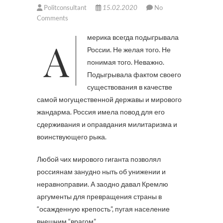
Politconsultant
15.02.2020
No
Comments
Америка всегда подыгрывала
России. Не желая того. Не
понимая того. Неважно.
Подыгрывала фактом своего
существования в качестве
самой могущественной державы и мирового
жандарма. Россия имела повод для его
сдерживания и оправдания милитаризма и
воинствующего рыка.
Любой чих мирового гиганта позволял
россиянам занудно ныть об унижении и
неравноправии. А заодно давал Кремлю
аргументы для превращения страны в
“осажденную крепость”, пугая население
внешним “врагом”.