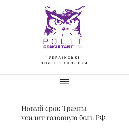
Skip
to
content
УКРАЇНСЬКІ
ПОЛІТТЕХНОЛОГИ
Новый срок Трампа
усилит головную боль РФ