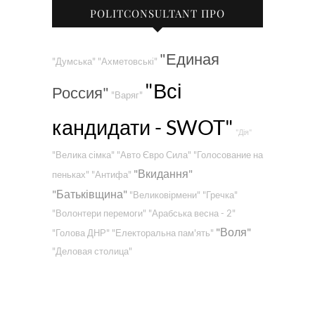
POLITCONSULTANT ПРО
"Единая
"Думська"
"Ахметовські"
"Всі
Россия"
"Варяг"
кандидати - SWOT"
"Дія"
"Велика сімка"
"Авто Євро Сила"
"Голосование на
"Вкидання"
пеньках"
"Антифа"
"Батьківщина"
"Великовірмени"
"Гречка"
"Волонтери перемоги"
"Арабська весна - 2"
"Воля"
"Голова ДНР"
"Електоральна пам'ять"
"Деловая столица"