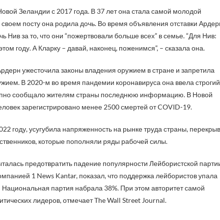
вой Зеландии с 2017 года. В 37 лет она стала самой молодой
 своем посту она родила дочь. Во время объявления отставки Ардер
 Нив за то, что они “пожертвовали больше всех” в семье. “Для Нив:
том году. А Кларку – давай, наконец, поженимся”, – сказала она.
Ардерн ужесточила законы владения оружием в стране и запретила
жием. В 2020-м во время пандемии коронавируса она ввела строгий
ступно сообщало жителям страны последнюю информацию. В Новой
еловек зарегистрировано менее 2500 смертей от COVID-19.
022 году, усугубила напряженность на рынке труда страны, перекры
ественников, которые пополняли ряды рабочей силы.
ыталась предотвратить падение популярности Лейбористской парти
мпанией 1 News Kantar, показал, что поддержка лейбористов упала
 Национальная партия набрала 38%. При этом авторитет самой
ических лидеров, отмечает The Wall Street Journal.