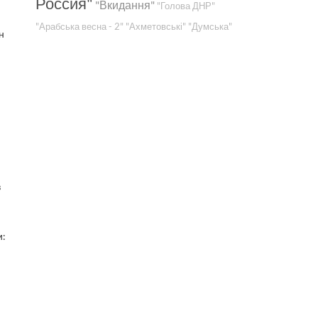
Россия"
"Вкидання"
"Голова ДНР"
"Арабська весна - 2"
"Ахметовські"
"Думська"
н
в
и: