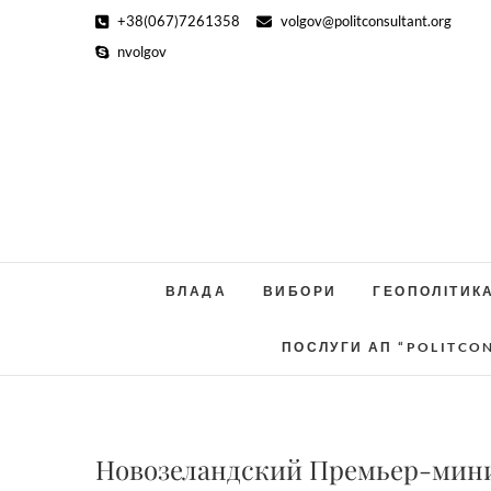
Skip
+38(067)7261358
volgov@politconsultant.org
to
nvolgov
content
ВЛАДА
ВИБОРИ
ГЕОПОЛІТИК
ПОСЛУГИ АП “POLITCO
Новозеландский Премьер-мини