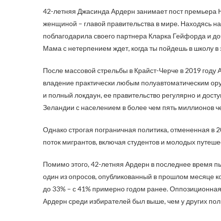
42-летняя Джасинда Ардерн занимает пост премьера Но
женщиной – главой правительства в мире. Находясь на
поблагодарила своего партнера Кларка Гейфорда и дочь
Мама с нетерпением ждет, когда ты пойдешь в школу в э
После массовой стрельбы в Крайст-Черче в 2019 году 
владение практически любым полуавтоматическим ору
и полный локдаун, ее правительство регулярно и до
Зеландии с населением в более чем пять миллионов ч
Однако строгая пограничная политика, отмененная в 2
поток мигрантов, включая студентов и молодых путеш
Помимо этого, 42-летняя Ардерн в последнее время п
один из опросов, опубликованный в прошлом месяце ко
до 33% – с 41% примерно годом ранее. Оппозиционная
Ардерн среди избирателей был выше, чем у других полит