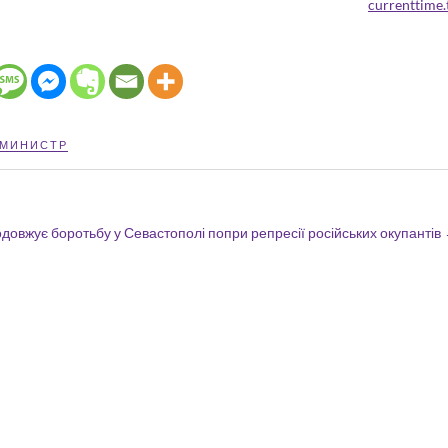
currenttime.
-МИНИСТР
одовжує боротьбу у Севастополі попри репресії російських окупантів