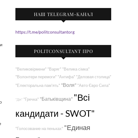
НАШ TELEGRAM-КАНАЛ
https://t.me/politconsultantorg
 и
POLITCONSULTANT ПРО
"Великовірмени"
"Варяг"
"Велика сімка"
"Волонтери перемоги"
"Антифа"
"Деловая столица"
"Воля"
"Електоральна пам'ять"
"Авто Євро Сила"
"Всі
"Батьківщина"
"Гречка"
"Дія"
то
кандидати - SWOT"
е
"Единая
"Голосование на пеньках"