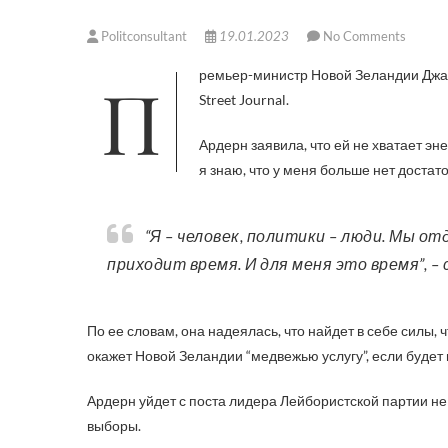
Politconsultant
19.01.2023
No Comments
Премьер-министр Новой Зеландии Джа
Street Journal.
Ардерн заявила, что ей не хватает эне
я знаю, что у меня больше нет достат
“Я – человек, политики – люди. Мы отдаем все, что можем, до тех пор, пока можем. А потом
приходит время. И для меня это время”, – 
По ее словам, она надеялась, что найдет в себе силы,
окажет Новой Зеландии “медвежью услугу”, если будет 
Ардерн уйдет с поста лидера Лейбористской партии не
выборы.