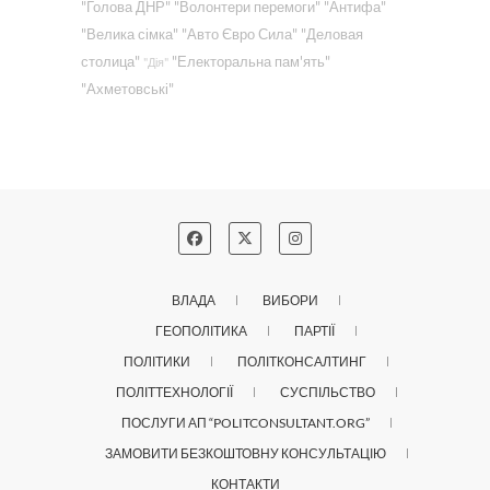
"Голова ДНР"
"Волонтери перемоги"
"Антифа"
"Велика сімка"
"Авто Євро Сила"
"Деловая
столица"
"Електоральна пам'ять"
"Дія"
"Ахметовські"
ВЛАДА
ВИБОРИ
ГЕОПОЛІТИКА
ПАРТІЇ
ПОЛІТИКИ
ПОЛІТКОНСАЛТИНГ
ПОЛІТТЕХНОЛОГІЇ
СУСПІЛЬСТВО
ПОСЛУГИ АП “POLITCONSULTANT.ORG”
ЗАМОВИТИ БЕЗКОШТОВНУ КОНСУЛЬТАЦІЮ
КОНТАКТИ