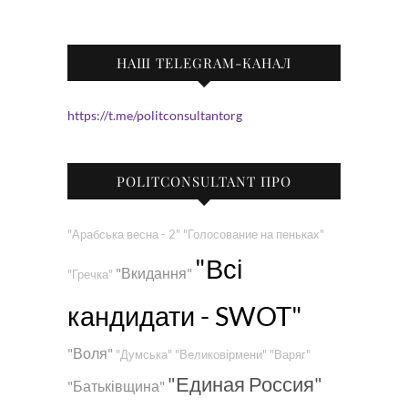
НАШ TELEGRAM-КАНАЛ
https://t.me/politconsultantorg
POLITCONSULTANT ПРО
"Арабська весна - 2"
"Голосование на пеньках"
"Всі
"Вкидання"
"Гречка"
кандидати - SWOT"
"Воля"
"Думська"
"Великовірмени"
"Варяг"
"Единая Россия"
"Батьківщина"