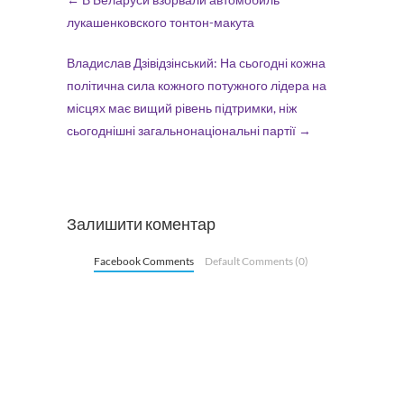
лукашенковского тонтон-макута
Владислав Дзівідзінський: На сьогодні кожна
політична сила кожного потужного лідера на
місцях має вищий рівень підтримки, ніж
сьогоднішні загальнонаціональні партії
→
Залишити коментар
Facebook Comments
Default Comments (0)