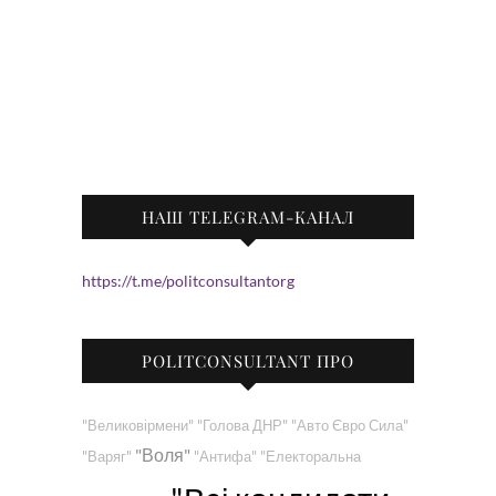
НАШ TELEGRAM-КАНАЛ
https://t.me/politconsultantorg
POLITCONSULTANT ПРО
"Великовірмени"
"Голова ДНР"
"Авто Євро Сила"
"Воля"
"Варяг"
"Антифа"
"Електоральна