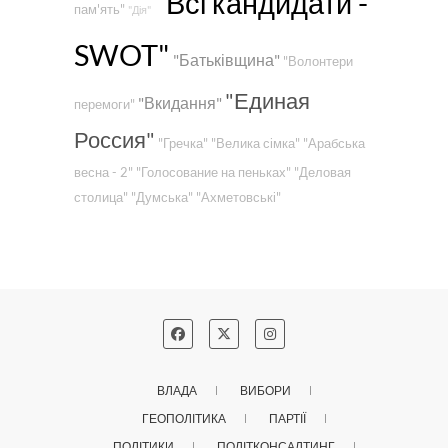
"Всі кандидати -
пам'ять"
"Дія"
SWOT"
"Батьківщина"
"Волонтери
"Единая
"Вкидання"
перемоги"
Россия"
"Гречка"
"Велика сімка"
"Арабська
весна - 2"
"Голосование на пеньках"
"Деловая
столица"
"Думська"
"Ахметовські"
ВЛАДА
ВИБОРИ
ГЕОПОЛІТИКА
ПАРТІЇ
ПОЛІТИКИ
ПОЛІТКОНСАЛТИНГ