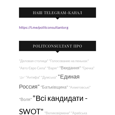
НАШ TELEGRAM-КАНАЛ
https://t.me/politconsultantorg
POLITCONSULTANT ПРО
"Деловая столица"
"Голосование на пеньках"
"Вкидання"
"Авто Євро Сила"
"Варяг"
"Гречка"
"Единая
"Антифа"
"Думська"
"Дія"
Россия"
"Батьківщина"
"Ахметовські"
"Всі кандидати -
"Воля"
SWOT"
"Великовірмени"
"Арабська