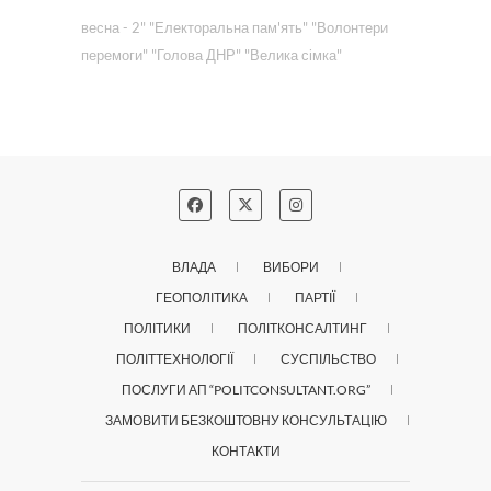
весна - 2"
"Електоральна пам'ять"
"Волонтери
перемоги"
"Голова ДНР"
"Велика сімка"
ВЛАДА
ВИБОРИ
ГЕОПОЛІТИКА
ПАРТІЇ
ПОЛІТИКИ
ПОЛІТКОНСАЛТИНГ
ПОЛІТТЕХНОЛОГІЇ
СУСПІЛЬСТВО
ПОСЛУГИ АП “POLITCONSULTANT.ORG”
ЗАМОВИТИ БЕЗКОШТОВНУ КОНСУЛЬТАЦІЮ
КОНТАКТИ