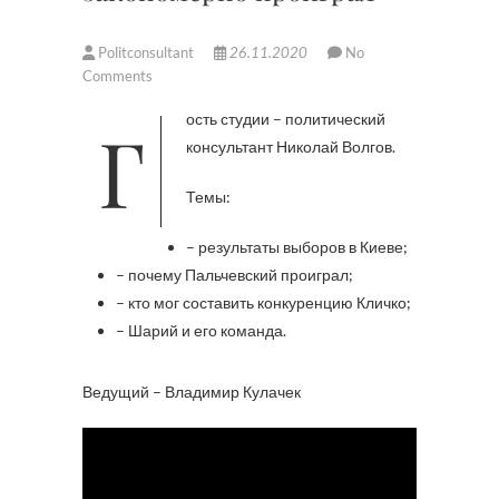
Politconsultant
26.11.2020
No
Comments
Гость студии – политический
консультант Николай Волгов.
Темы:
– результаты выборов в Киеве;
– почему Пальчевский проиграл;
– кто мог составить конкуренцию Кличко;
– Шарий и его команда.
Ведущий – Владимир Кулачек