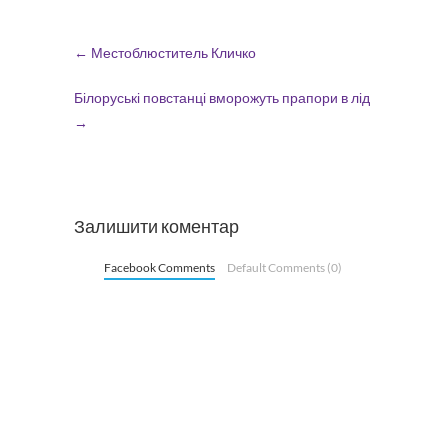
←
Местоблюститель Кличко
Білоруські повстанці вморожуть прапори в лід
→
Залишити коментар
Facebook Comments
Default Comments (0)