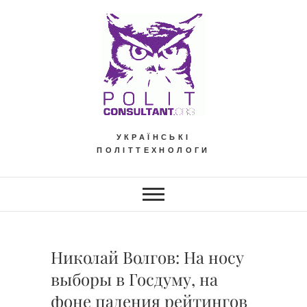
Skip
to
content
УКРАЇНСЬКІ
ПОЛІТТЕХНОЛОГИ
Николай Волгов: На носу
выборы в Госдуму, на
фоне падения рейтингов