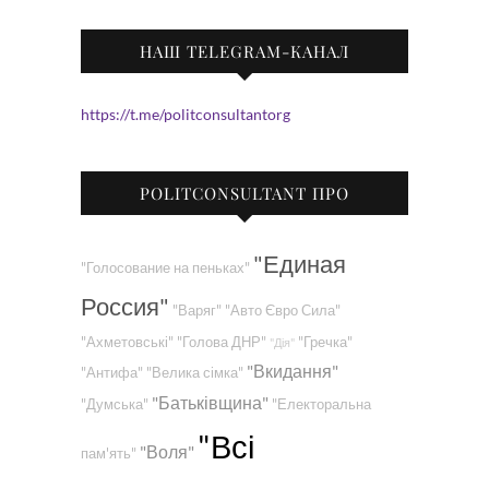
НАШ TELEGRAM-КАНАЛ
https://t.me/politconsultantorg
POLITCONSULTANT ПРО
"Единая
"Голосование на пеньках"
Россия"
"Варяг"
"Авто Євро Сила"
"Ахметовські"
"Голова ДНР"
"Гречка"
"Дія"
"Вкидання"
"Антифа"
"Велика сімка"
"Батьківщина"
"Думська"
"Електоральна
"Всі
"Воля"
пам'ять"