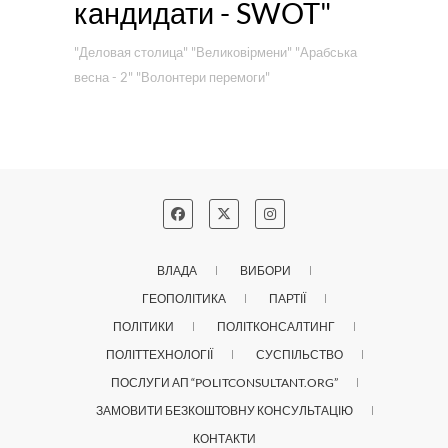
кандидати - SWOT"
"Деловая столица"
"Великовірмени"
"Арабська
весна - 2"
"Волонтери перемоги"
ВЛАДА
ВИБОРИ
ГЕОПОЛІТИКА
ПАРТІЇ
ПОЛІТИКИ
ПОЛІТКОНСАЛТИНГ
ПОЛІТТЕХНОЛОГІЇ
СУСПІЛЬСТВО
ПОСЛУГИ АП “POLITCONSULTANT.ORG”
ЗАМОВИТИ БЕЗКОШТОВНУ КОНСУЛЬТАЦІЮ
КОНТАКТИ