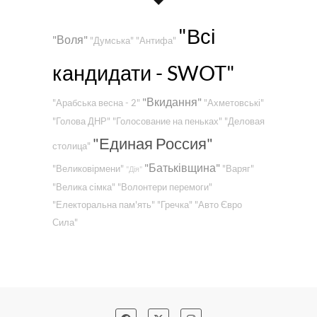
"Всі
"Воля"
"Думська"
"Антифа"
кандидати - SWOT"
"Вкидання"
"Арабська весна - 2"
"Ахметовські"
"Голова ДНР"
"Голосование на пеньках"
"Деловая
"Единая Россия"
столица"
"Батьківщина"
"Великовірмени"
"Варяг"
"Дія"
"Велика сімка"
"Волонтери перемоги"
"Електоральна пам'ять"
"Гречка"
"Авто Євро
Сила"