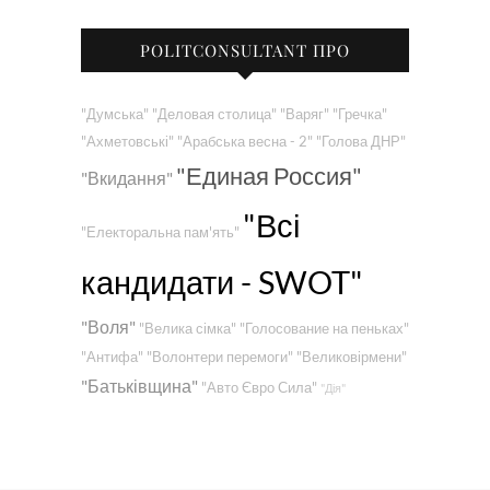
POLITCONSULTANT ПРО
"Думська"
"Деловая столица"
"Варяг"
"Гречка"
"Ахметовські"
"Арабська весна - 2"
"Голова ДНР"
"Единая Россия"
"Вкидання"
"Всі
"Електоральна пам'ять"
кандидати - SWOT"
"Воля"
"Велика сімка"
"Голосование на пеньках"
"Антифа"
"Волонтери перемоги"
"Великовірмени"
"Батьківщина"
"Авто Євро Сила"
"Дія"