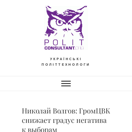
Skip
to
content
УКРАЇНСЬКІ
ПОЛІТТЕХНОЛОГИ
Николай Волгов: ГромЦВК
снижает градус негатива
к выборам