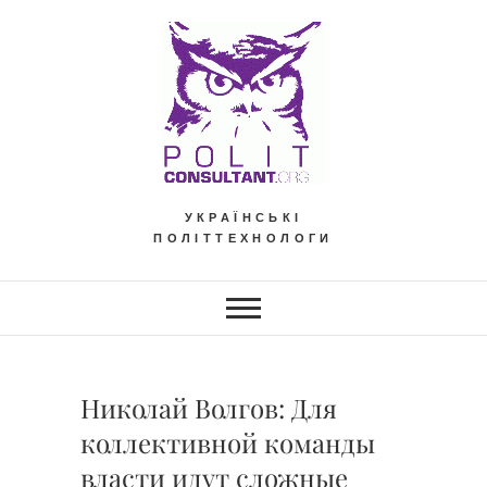
Skip
to
content
УКРАЇНСЬКІ
ПОЛІТТЕХНОЛОГИ
Николай Волгов: Для
коллективной команды
власти идут сложные