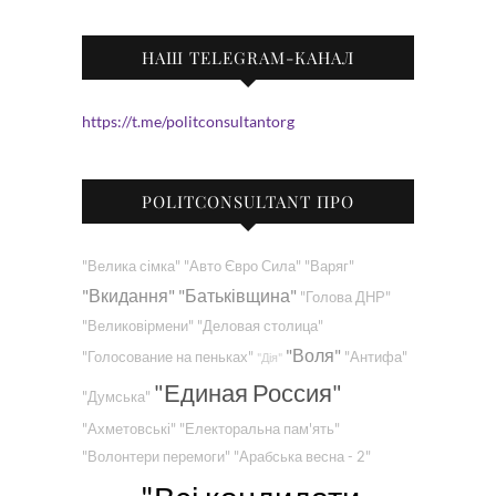
НАШ TELEGRAM-КАНАЛ
https://t.me/politconsultantorg
POLITCONSULTANT ПРО
"Велика сімка"
"Авто Євро Сила"
"Варяг"
"Вкидання"
"Батьківщина"
"Голова ДНР"
"Великовірмени"
"Деловая столица"
"Воля"
"Голосование на пеньках"
"Антифа"
"Дія"
"Единая Россия"
"Думська"
"Ахметовські"
"Електоральна пам'ять"
"Волонтери перемоги"
"Арабська весна - 2"