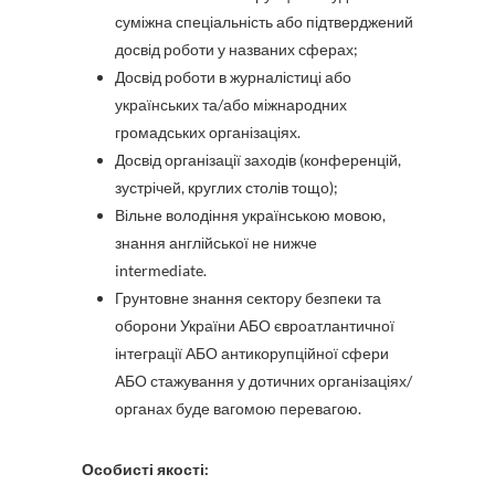
суміжна спеціальність або підтверджений
досвід роботи у названих сферах;
Досвід роботи в журналістиці або
українських та/або міжнародних
громадських організаціях.
Досвід організації заходів (конференцій,
зустрічей, круглих столів тощо);
Вільне володіння українською мовою,
знання англійської не нижче
intermediate.
Грунтовне знання сектору безпеки та
оборони України АБО євроатлантичної
інтеграції АБО антикорупційної сфери
АБО стажування у дотичних організаціях/
органах буде вагомою перевагою.
Особисті якості: