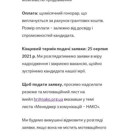
Оплата:
щомісячний гонорар, що
виплачується за рахунок грантових коштів.
Розмір оплати – залежно від досвіду і
спроможностей кандидата.
Кінцевий термін подачі заявки:
25 серпня
2021 р.
Ми розглядатимемо заявки в міру
надходження і закриємо вакансію, щойно
зустрінемо кандидата нашої мрії.
Щоб подати заявку,
просимо надсилати
резюме та мотиваційний лист на
імейл
hr@nako.org.ua
вказавши у темі
листа «Менеджер з комунікацій – НАКО».
Ми будемо вимушені відмовити у розгляді
заявки, якщо вона не містить мотиваційного