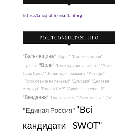
https://t.me/politconsultantorg
POLITCONSULTANT ПРО
"Батьківщина"
"Варяг"
"Великовірмени"
"Воля"
"Гречка"
"Електоральна пам'ять"
"Авто
Євро Сила"
"Волонтери перемоги"
"Антифа"
"Голосование на пеньках"
"Думська"
"Деловая
столица"
"Голова ДНР"
"Арабська весна - 2"
"Вкидання"
"Велика сімка"
"Ахметовські"
"Дія"
"Всі
"Единая Россия"
кандидати - SWOT"