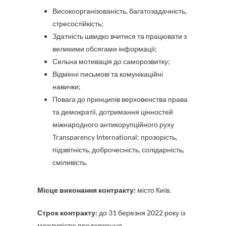
Високоорганізованість, багатозадачність,
стресостійкість;
Здатність швидко вчитися та працювати з
великими обсягами інформації;
Сильна мотивація до саморозвитку;
Відмінні письмові та комунікаційні
навички;
Повага до принципів верховенства права
та демократії, дотримання цінностей
міжнародного антикорупційного руху
Transparency International: прозорість,
підзвітність, доброчесність, солідарність,
сміливість.
Місце виконання контракту:
місто Київ.
Строк контракту:
до 31 березня 2022 року із
можливістю продовження