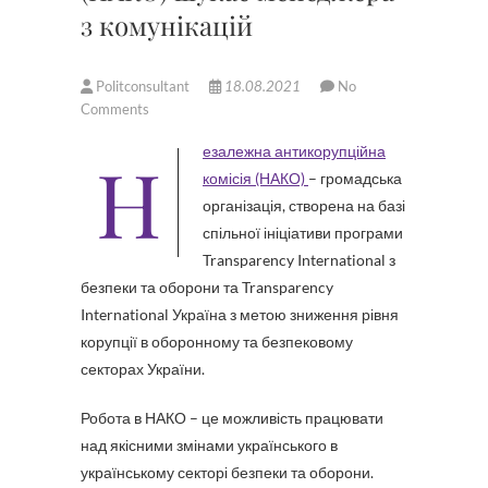
з комунікацій
Politconsultant
18.08.2021
No
Comments
Незалежна антикорупційна
комісія (НАКО)
– громадська
організація, створена на базі
спільної ініціативи програми
Transparency International з
безпеки та оборони та Transparency
International Україна з метою зниження рівня
корупції в оборонному та безпековому
секторах України.
Робота в НАКО – це можливість працювати
над якісними змінами українського в
українському секторі безпеки та оборони.