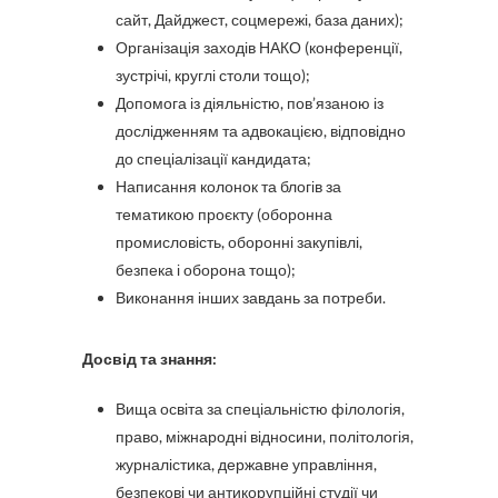
сайт, Дайджест, соцмережі, база даних);
Організація заходів НАКО (конференції,
зустрічі, круглі столи тощо);
Допомога із діяльністю, пов’язаною із
дослідженням та адвокацією, відповідно
до спеціалізації кандидата;
Написання колонок та блогів за
тематикою проєкту (оборонна
промисловість, оборонні закупівлі,
безпека і оборона тощо);
Виконання інших завдань за потреби.
Досвід та знання:
Вища освіта за спеціальністю філологія,
право, міжнародні відносини, політологія,
журналістика, державне управління,
безпекові чи антикорупційні студії чи