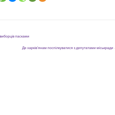
” виборців пасками
Де харків’янам поспілкуватися з депутатами міськради