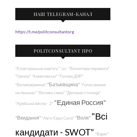
НАШ TELEGRAM-КАНАЛ
https://t.me/politconsultantorg
POLITCONSULTANT ПРО
"Електоральна пам'ять"
"Волонтери перемоги"
"Дія"
"Гречка"
"Ахметовські"
"Голова ДНР"
"Батьківщина"
"Великовірмени"
"Голосование
на пеньках"
"Велика сімка"
"Деловая столица"
"Единая Россия"
"Арабська весна - 2"
"Всі
"Вкидання"
"Воля"
"Авто Євро Сила"
кандидати - SWOT"
"Варяг"