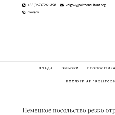
Skip
+38(067)7261358
volgov@politconsultant.org
to
nvolgov
content
ВЛАДА
ВИБОРИ
ГЕОПОЛІТИК
ПОСЛУГИ АП “POLITCO
Немецкое посольство резко от