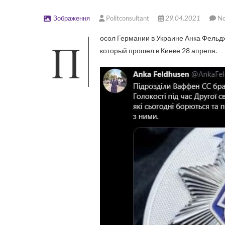
Зображення
Politconsultant
29.04.2021
N
Посол Германии в Украине Анка Фельдхузен резко отреагировала на марш в честь дивизии СС “Галичина”,
который прошел в Киеве 28 апреля.