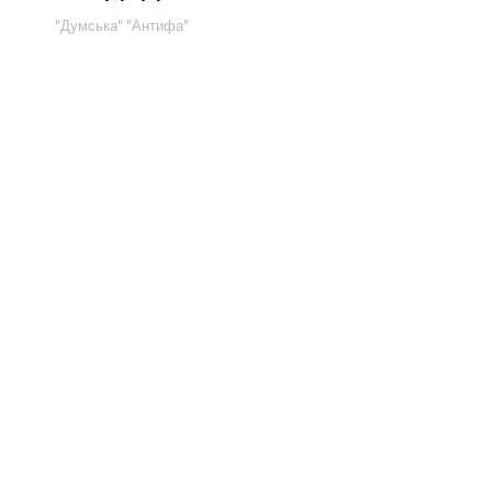
"Думська"
"Антифа"