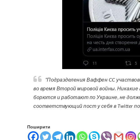
“Подразделения Ваффен CC участвовали в тяжелых военных преступлениях и Холокосте
во время Второй мировой войны. Никакие
борются и работают по Украине, не должн
соответствующий пост у себя в Twitter по
Поширити