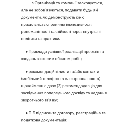
○ Організації та компанії заохочується,
але не зобов`язуються, подавати будь-які
документи, які демонструють їхню
прихильність сприянню інклюзивності,
різноманітності та стійкості через внутрішні
політики та практики.
● Приклади успішної реалізації проектів та
завдань зі схожим обсягом робіт;
● рекомендаційні листи та/або контакти
(мобільний телефон та електронна пошта)
щонайменше двох (2) рекомендодавців для
засвідчення попереднього досвіду та надання
зворотнього зв’язку;
● ПІБ підписанта договору, реєстраційна та
податкова документація;