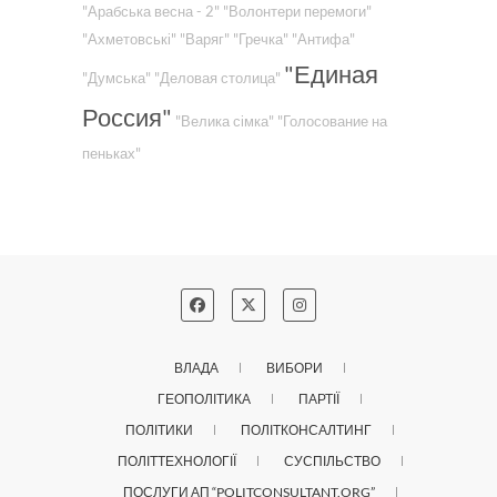
"Арабська весна - 2"
"Волонтери перемоги"
"Ахметовські"
"Варяг"
"Гречка"
"Антифа"
"Единая
"Думська"
"Деловая столица"
Россия"
"Велика сімка"
"Голосование на
пеньках"
ВЛАДА
ВИБОРИ
ГЕОПОЛІТИКА
ПАРТІЇ
ПОЛІТИКИ
ПОЛІТКОНСАЛТИНГ
ПОЛІТТЕХНОЛОГІЇ
СУСПІЛЬСТВО
ПОСЛУГИ АП “POLITCONSULTANT.ORG”