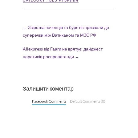
CATEGORY :
БЕЗ РУБРИКИ
←
Звірства чеченців та бурятів призвели до
суперечки між Ватиканом та МЗС РФ
Aliexpress від Гааги не врятує: дайджест
наративів роспропаганди
→
Залишити коментар
Facebook Comments
Default Comments (0)