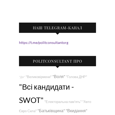
НАШ TELEGRAM-КАНАЛ
https://t.me/politconsultantorg
POLITCONSULTANT ПРО
"Воля"
"Великовірмени"
"Голова ДНР"
"Дія"
"Всі кандидати -
SWOT"
"Електоральна пам'ять"
"Авто
"Батьківщина"
"Вкидання"
Євро Сила"