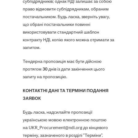
субпідрядників; однак НДІ залишає за собою
право відмовити субпідрядникам, обраним
постачальником. Будь ласка, зверніть увагу,
що обрані постачальники повинні
використовувати стандартний шаблон
контракту НДІ, копію якого можна отримати за
запитом.
Тендерна пропозиція має бути дійсною
протягом
30
днів із дати закінчення цього
запиту на пропозицію.
КОНТАКТНІ ДАНІ ТА ТЕРМІНИ ПОДАННЯ
ЗАЯВОК
Будь ласка, надсилайте пропозиції
українською мовою електронною поштою
на UKR_Procurement@ndi.org до кінцевого
терміну, зазначеного в розділі “Терміни”.