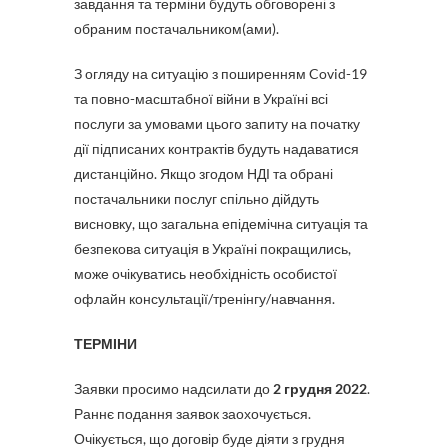
завдання та терміни будуть обговорені з
обраним постачальником(ами).
З огляду на ситуацію з поширенням Covid-19
та повно-масштабної війни в Україні всі
послуги за умовами цього запиту на початку
дії підписаних контрактів будуть надаватися
дистанційно. Якщо згодом НДІ та обрані
постачальники послуг спільно дійдуть
висновку, що загальна епідемічна ситуація та
безпекова ситуація в Україні покращились,
може очікуватись необхідність особистої
офлайн консультації/тренінгу/навчання.
ТЕРМІНИ
Заявки просимо надсилати до
2 грудня 2022
.
Раннє подання заявок заохочується.
Очікується, що договір буде діяти з грудня