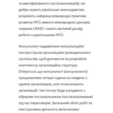
та кваліфікованого постачальника(ів), які
добре знають українське законодавство,
розуміють найкращі міжнародні практики
розвитку НГО, вимоги міжнародних донорів,
зокрема USAID, і мають великий досвід
роботи з українськими НГО.
Консультант надаватиме консультаційні
послуги трьом організаціям громадянського
суспільства, щоб допомогти їм розробити
комплексну організаційну структуру.
Очікується, що консультант (консультанти)
працюватиме чотири години на тиждень з
однією організацією, але точна кількість
організацій і тип послуг буде узгоджено з
обраним постачальником (постачальниками)
під час переговорів. Загальний обсяг робіт та
ілюстративна діяльність включатиме: