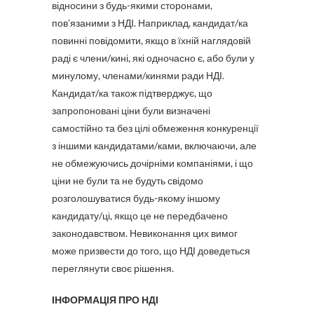
відносини з будь-якими сторонами,
пов’язаними з НДІ. Наприклад, кандидат/ка
повинні повідомити, якщо в їхній наглядовій
раді є члени/кині, які одночасно є, або були у
минулому, членами/кинями ради НДІ.
Кандидат/ка також підтверджує, що
запропоновані ціни були визначені
самостійно та без цілі обмеження конкуренції
з іншими кандидатами/ками, включаючи, але
не обмежуючись дочірніми компаніями, і що
ціни не були та не будуть свідомо
розголошуватися будь-якому іншому
кандидату/ці, якщо це не передбачено
законодавством. Невиконання цих вимог
може призвести до того, що НДІ доведеться
переглянути своє рішення.
ІНФОРМАЦІЯ ПРО НДІ