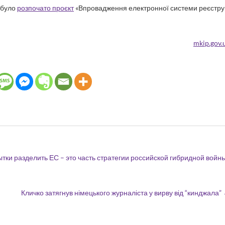
і було
розпочато проєкт
«Впровадження електронної системи реєстру
mkip.gov.
тки разделить ЕС – это часть стратегии российской гибридной войны
Кличко затягнув німецького журналіста у вирву від “кинджала”