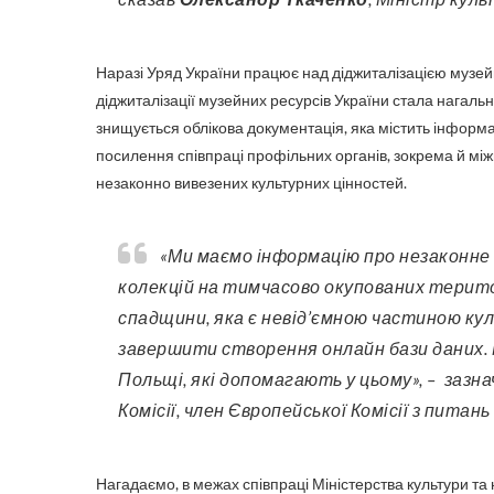
Наразі Уряд України працює над діджиталізацією музей
діджиталізації музейних ресурсів України стала нагал
знищується облікова документація, яка містить інформац
посилення співпраці профільних органів, зокрема й мі
незаконно вивезених культурних цінностей.
«Ми маємо інформацію про незаконне вилучення деяких музейних експонатів із музейних
колекцій на тимчасово окупованих терито
спадщини, яка є невід’ємною частиною ку
завершити створення онлайн бази даних. 
Польщі, які допомагають у цьому», – зазн
Комісії, член Європейської Комісії з пита
Нагадаємо, в межах співпраці Міністерства культури та 