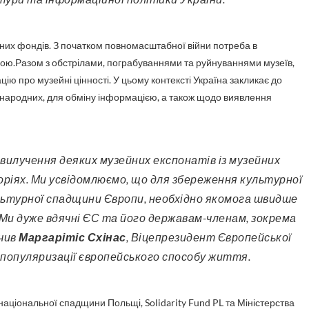
них фондів. З початком повномасштабної війни потреба в
ьною.Разом з обстрілами, пограбуваннями та руйнуваннями музеїв,
ію про музейні цінності. У цьому контексті Україна закликає до
жнародних, для обміну інформацією, а також щодо виявлення
ріях. Ми усвідомлюємо, що для збереження культурної
льтурної спадщини Європи, необхідно якомога швидше
Ми дуже вдячні ЄС та його державам-членам, зокрема
ачив
Маргарітіс Схінас
, Віцепрезидент Європейської
нь популяризації європейського способу життя.
національної спадщини Польщі, Solidarity Fund PL та Міністерства