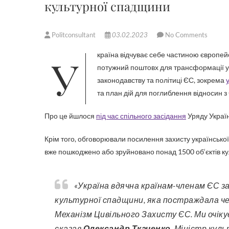
культурної спадщини
Politconsultant
03.02.2023
No Comments
Україна відчуває себе частиною європейської спільноти. Угода про асоціацію між Україною та ЄС дала
потужний поштовх для трансформації ук
законодавству та політиці ЄС, зокрема
та план дій для поглиблення відносин з
Про це йшлося
під час спільного засідання
Уряду Україн
Крім того, обговорювали посилення захисту української 
вже пошкоджено або зруйновано понад 1500 об‘єктів ку
«Україна вдячна країнам-членам ЄС за надану допомогу, зокрема й для захисту і збереження
культурної спадщини, яка постраждала чер
Механізм Цивільного Захисту ЄС. Ми очіку
сказав
Олександр Ткаченко
, Міністр кул