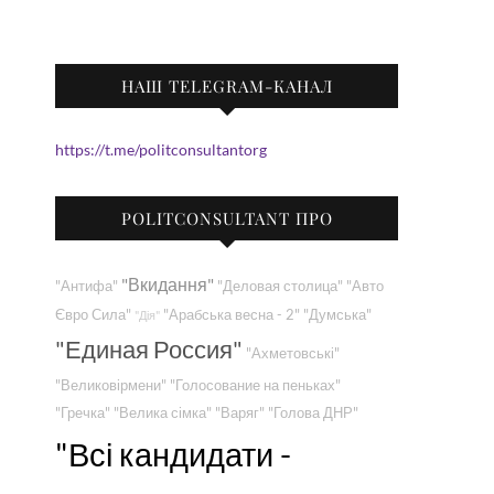
НАШ TELEGRAM-КАНАЛ
https://t.me/politconsultantorg
POLITCONSULTANT ПРО
"Вкидання"
"Антифа"
"Деловая столица"
"Авто
Євро Сила"
"Арабська весна - 2"
"Думська"
"Дія"
"Единая Россия"
"Ахметовські"
"Великовірмени"
"Голосование на пеньках"
"Гречка"
"Велика сімка"
"Варяг"
"Голова ДНР"
"Всі кандидати -