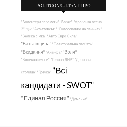
POLITCONSULTANT ПРО
"Волонтери перемоги"
"Варяг"
"Арабська весна -
2"
"Ахметовські"
"Голосование на пеньках"
"Дія"
"Велика сімка"
"Авто Євро Сила"
"Батьківщина"
"Електоральна пам'ять"
"Вкидання"
"Воля"
"Антифа"
"Великовірмени"
"Голова ДНР"
"Деловая
"Всі
столица"
"Гречка"
кандидати - SWOT"
"Единая Россия"
"Думська"