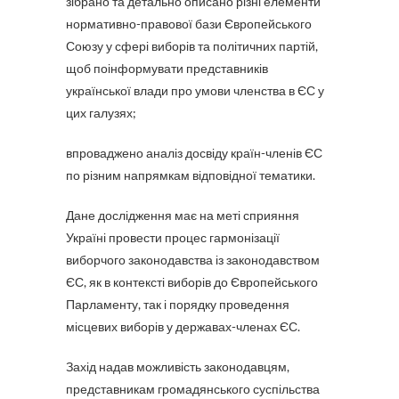
зібрано та детально описано різні елементи
нормативно-правової бази Європейського
Союзу у сфері виборів та політичних партій,
щоб поінформувати представників
української влади про умови членства в ЄС у
цих галузях;
впроваджено аналіз досвіду країн-членів ЄС
по різним напрямкам відповідної тематики.
Дане дослідження має на меті сприяння
Україні провести процес гармонізації
виборчого законодавства із законодавством
ЄС, як в контексті виборів до Європейського
Парламенту, так і порядку проведення
місцевих виборів у державах-членах ЄС.
Захід надав можливість законодавцям,
представникам громадянського суспільства