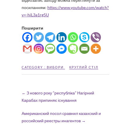
Відеозапис заходу можна переглянути за
посиланням:
https://www.youtube.com/watch?
v=-hiL3a1rg5U
Поширити
CATEGORY :
ВИБОРИ
КРУГЛИЙ СТІЛ
←
З нового року “республіка” Нагірний
Карабах припиняє існування
Американский посол сравнил казахский и
российский реестры инагентов
→