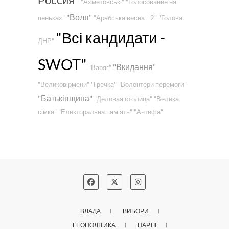
"Ахметовські"
"Голосование на
"Воля"
пеньках"
"Арабська весна - 2"
"Голова
"Всі кандидати -
ДНР"
SWOT"
"Вкидання"
"Варяг"
"Великовірмени"
"Гречка"
"Волонтери перемоги"
"Батьківщина"
"Деловая столица"
"Велика
сімка"
"Електоральна пам'ять"
"Антифа"
ВЛАДА
ВИБОРИ
ГЕОПОЛІТИКА
ПАРТІЇ