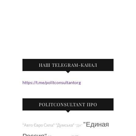
НАШ TELEGRAM-КАНАЛ
https://t.me/politconsultantorg
POLITCONSULTANT ПРО
"Единая
"Авто Євро Сила"
"Думська"
"Дія"
Россия"