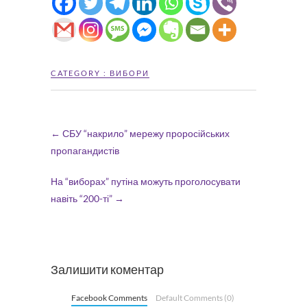
CATEGORY :
ВИБОРИ
←
СБУ “накрило” мережу проросійських
пропагандистів
На “виборах” путіна можуть проголосувати
навіть “200-ті”
→
Залишити коментар
Facebook Comments
Default Comments (0)