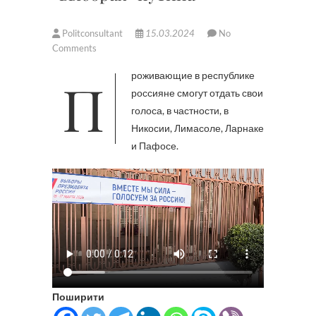
Politconsultant
15.03.2024
No
Comments
Проживающие в республике
россияне смогут отдать свои
голоса, в частности, в
Никосии, Лимасоле, Ларнаке
и Пафосе.
Поширити