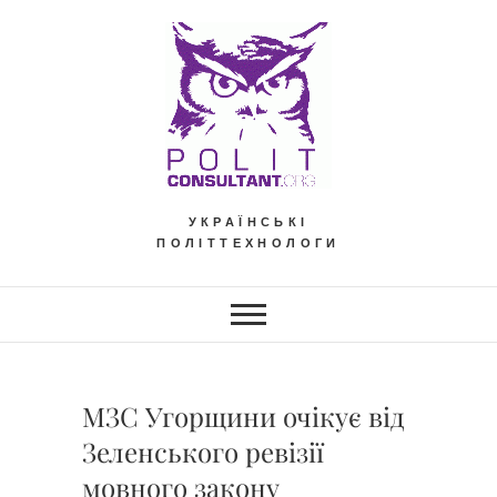
Skip
to
content
УКРАЇНСЬКІ
ПОЛІТТЕХНОЛОГИ
МЗС Угорщини очікує від
Зеленського ревізії
мовного закону