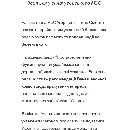
йдеться у заяві угорського МЗС.
Раніше глава МЗС Угорщини Петер Сійярто
назвав неприйнятним ухвалений Верховною
радою закон про мову та
поклав надії на
Зеленського.
Нагадаємо, закон “Про забезпечення
функціонування української мови як
державної”, який сьогодні ухвалила Верховна
рада,
містить рекомендації Венеціанської
комісії
щодо врахування інтересів
національних меншин відповідно до
міжнародних зобов’язань України.
Як відомо, Угорщина також незадоволена
ухваленим законом про освіту і звинуватила
Україну в недотриманні прав меншин та