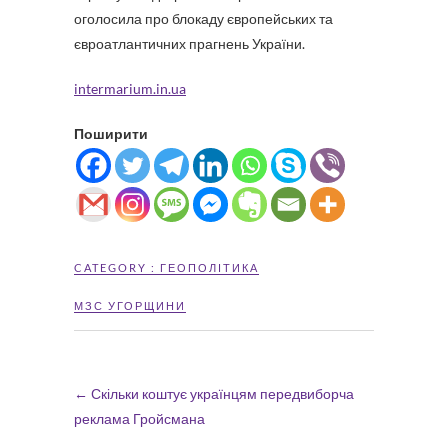
оголосила про блокаду європейських та
євроатлантичних прагнень України.
intermarium.in.ua
Поширити
CATEGORY :
ГЕОПОЛІТИКА
МЗС УГОРЩИНИ
←
Скільки коштує українцям передвиборча
реклама Гройсмана