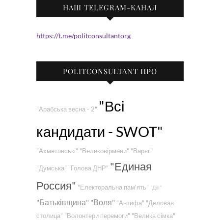
НАШ TELEGRAM-КАНАЛ
https://t.me/politconsultantorg
POLITCONSULTANT ПРО
"Всі
"Арабська весна - 2"
кандидати - SWOT"
"Ахметовські"
"Великовірмени"
"Варяг"
"Единая
"Думська"
"Голова ДНР"
Россия"
"Електоральна пам'ять"
"Дія"
"Батьківщина"
"Воля"
"Антифа"
"Деловая
столица"
"Волонтери перемоги"
"Велика сімка"