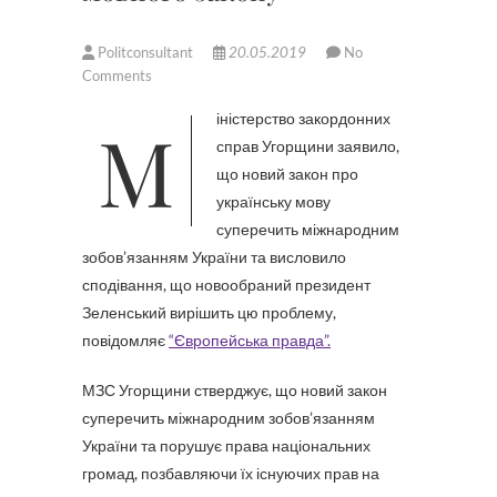
Politconsultant
20.05.2019
No
Comments
Міністерство закордонних
справ Угорщини заявило,
що новий закон про
українську мову
суперечить міжнародним
зобов’язанням України та висловило
сподівання, що новообраний президент
Зеленський вирішить цю проблему,
повідомляє
“Європейська правда”.
МЗС Угорщини стверджує, що новий закон
суперечить міжнародним зобов’язанням
України та порушує права національних
громад, позбавляючи їх існуючих прав на