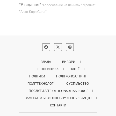
"Вкидання"
"Голосование на пеньках"
"Гречка"
"Авто Євро Сила"
ВЛАДА
ВИБОРИ
ГЕОПОЛІТИКА
ПАРТІЇ
ПОЛІТИКИ
ПОЛІТКОНСАЛТИНГ
ПОЛІТТЕХНОЛОГІЇ
СУСПІЛЬСТВО
ПОСЛУГИ АП “POLITCONSULTANT.ORG”
ЗАМОВИТИ БЕЗКОШТОВНУ КОНСУЛЬТАЦІЮ
КОНТАКТИ