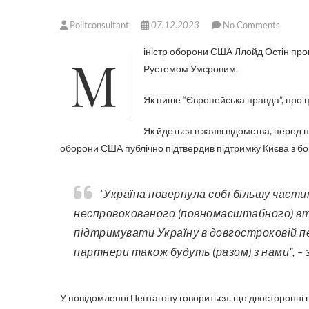
Politconsultant
07.12.2023
No Comments
Міністр оборони США Ллойд Остін провів у Пентагоні двосторонні переговори зі своїм українським колегою
Рустемом Умєровим.
Як пише “Європейська правда”, про 
Як йдеться в заяві відомства, перед
оборони США публічно підтвердив підтримку Києва з бо
“Україна повернула собі більшу частину території, захопленої РФ з моменту її
неспровокованого (повномасштабного) вт
підтримувати Україну в довгостроковій п
партнери також будуть (разом) з нами”, – 
У повідомленні Пентагону говориться, що двосторонні п