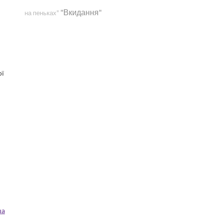
"Вкидання"
на пеньках"
ої
ua