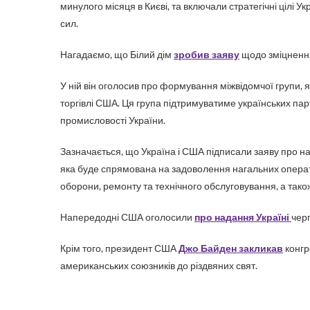
минулого місяця в Києві, та включали стратегічні цілі 
сил.
Нагадаємо, що Білий дім
зробив заяву
щодо зміцнення
У ній він оголосив про формування міжвідомчої групи, 
торгівлі США. Ця група підтримуватиме українських па
промисловості України.
Зазначається, що Україна і США підписали заяву про н
яка буде спрямована на задоволення нагальних операти
оборони, ремонту та технічного обслуговування, а так
Напередодні США оголосили
про надання Україні
черг
Крім того, президент США
Джо Байден закликав
конгр
американських союзників до різдвяних свят.