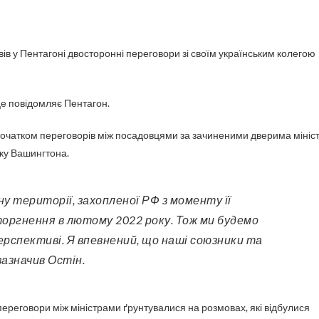
це повідомляє Пентагон.
 початком переговорів між посадовцями за зачиненими дверима мініс
ку Вашингтона.
оргнення в лютому 2022 року. Тож ми будемо
ерспективі. Я впевнений, що наші союзники та
зазначив Остін.
ереговори між міністрами ґрунтувалися на розмовах, які відбулися