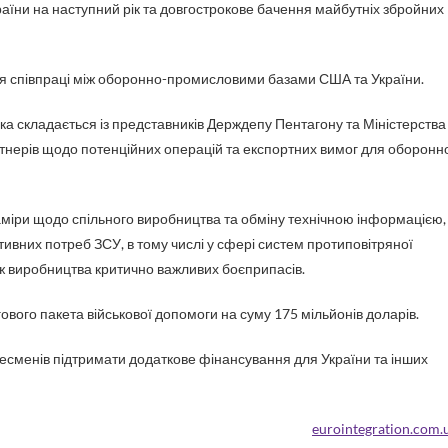
України на наступний рік та довгострокове бачення майбутніх збройних
 співпраці між оборонно-промисловими базами США та України.
яка складається із представників Держдепу Пентагону та Міністерства
ртнерів щодо потенційних операцій та експортних вимог для оборонн
аміри щодо спільного виробництва та обміну технічною інформацією,
вних потреб ЗСУ, в тому числі у сфері систем протиповітряної
ож виробництва критично важливих боєприпасів.
ового пакета військової допомоги на суму 175 мільйонів доларів.
есменів підтримати додаткове фінансування для України та інших
eurointegration.com.