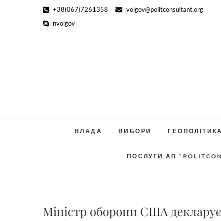
Skip
+38(067)7261358
volgov@politconsultant.org
to
nvolgov
content
ВЛАДА
ВИБОРИ
ГЕОПОЛІТИК
ПОСЛУГИ АП “POLITCO
Міністр оборони США декларує