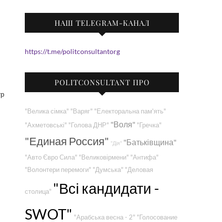
НАШ TELEGRAM-КАНАЛ
https://t.me/politconsultantorg
POLITCONSULTANT ПРО
тр
"Велика сімка"
"Варяг"
"Електоральна пам'ять"
"Воля"
"Ахметовські"
"Голова ДНР"
"Гречка"
"Единая Россия"
"Батьківщина"
"Дія"
"Авто Євро Сила"
"Великовірмени"
"Антифа"
"Волонтери перемоги"
"Думська"
"Деловая
"Всі кандидати -
столица"
SWOT"
"Арабська весна - 2"
"Голосование