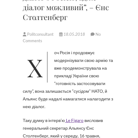
діалог можливий”, – Єнс
Столтенберг
Politconsultant
18.05.2018
No
Comments
Хоч Росія і продовжує
модернізувати свою армію та
вже продемонструвала на
прикладі України свою
“готовність застосовувати
силу”, вона залишається “сусідом” НАТО, й
Альянс буде надалі намагатися налагодити з
нею діалог.
Таку думку в інтерв’ю
Le Figaro
висловив
генеральний секретар Альянсу Єнс
Столтенберг, який у середу, 16 травня,