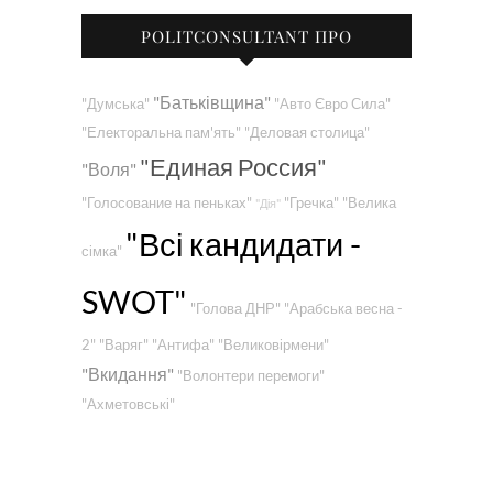
POLITCONSULTANT ПРО
"Батьківщина"
"Думська"
"Авто Євро Сила"
"Електоральна пам'ять"
"Деловая столица"
"Единая Россия"
"Воля"
"Голосование на пеньках"
"Гречка"
"Велика
"Дія"
"Всі кандидати -
сімка"
SWOT"
"Голова ДНР"
"Арабська весна -
2"
"Варяг"
"Антифа"
"Великовірмени"
"Вкидання"
"Волонтери перемоги"
"Ахметовські"