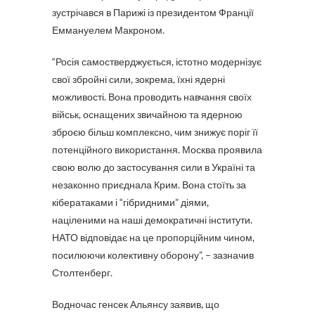
зустрічався в Парижі із президентом Франції
Еммануелем Макроном.
“Росія самостверджується, істотно модернізує
свої збройні сили, зокрема, їхні ядерні
можливості. Вона проводить навчання своїх
військ, оснащених звичайною та ядерною
зброєю більш комплексно, чим знижує поріг її
потенційного використання. Москва проявила
свою волю до застосування сили в Україні та
незаконно приєднала Крим. Вона стоїть за
кібератаками і “гібридними” діями,
націленими на наші демократичні інститути.
НАТО відповідає на це пропорційним чином,
посилюючи колективну оборону”, – зазначив
Столтенберг.
Водночас генсек Альянсу заявив, що