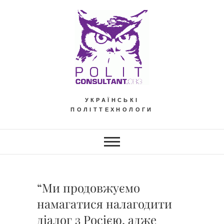
Skip
to
content
УКРАЇНСЬКІ
ПОЛІТТЕХНОЛОГИ
“Ми продовжуємо
намагатися налагодити
діалог з Росією, адже