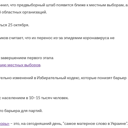
очнил, что предвыборный штаб появится ближе к местным выборам, а
й областных организаций.
ься 25 октября.
ов считает, что их перенос из-за эпидемии коронавируса не
с завершением первого этапа
цию местных выборов
.
ительно изменений в Избирательный кодекс, которые понизят барьер
с населением в 10–15 тысяч человек.
го барьера для партий.
боры»
– это, на сегодняшний день, “самое матерное слово в Украине”.