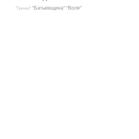
"Батьківщина"
"Воля"
"Гречка"