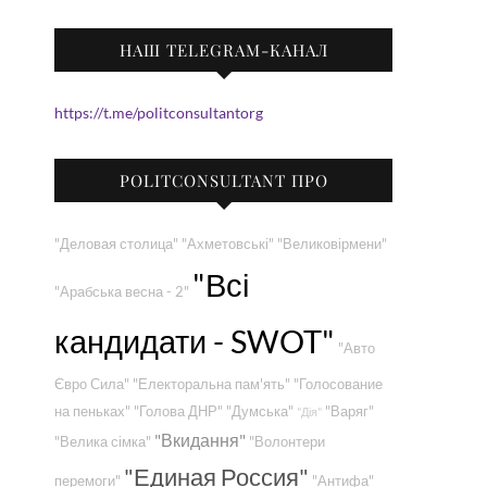
НАШ TELEGRAM-КАНАЛ
https://t.me/politconsultantorg
POLITCONSULTANT ПРО
"Деловая столица"
"Ахметовські"
"Великовірмени"
"Всі
"Арабська весна - 2"
кандидати - SWOT"
"Авто
Євро Сила"
"Електоральна пам'ять"
"Голосование
на пеньках"
"Голова ДНР"
"Думська"
"Варяг"
"Дія"
"Вкидання"
"Велика сімка"
"Волонтери
"Единая Россия"
перемоги"
"Антифа"