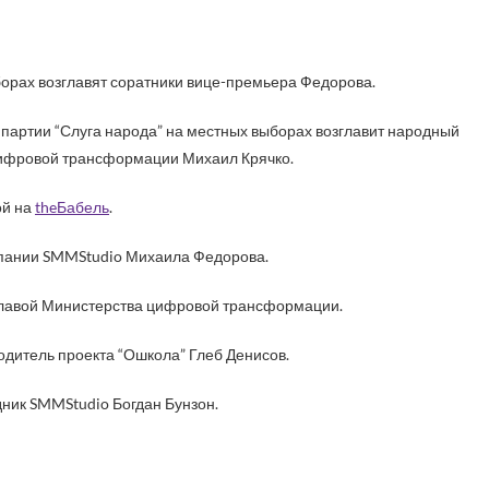
ыборах возглавят соратники вице-премьера Федорова.
артии “Слуга народа” на местных выборах возглавит народный
 цифровой трансформации Михаил Крячко.
ой на
theБабель
.
пании SMMStudio Михаила Федорова.
главой Министерства цифровой трансформации.
одитель проекта “Ошкола” Глеб Денисов.
дник SMMStudio Богдан Бунзон.