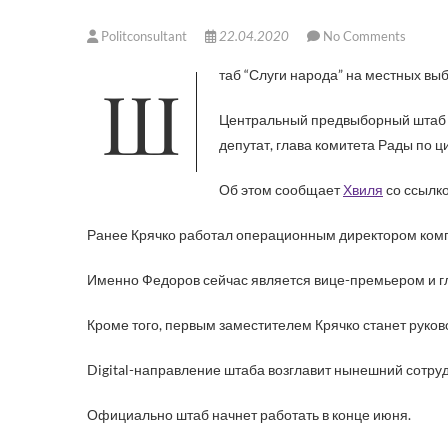
Politconsultant
22.04.2020
No Comments
Штаб “Слуги народа” на местных в
Центральный предвыборный штаб п
депутат, глава комитета Рады по
Об этом сообщает
Хвиля
со ссылк
Ранее Крячко работал операционным директором ком
Именно Федоров сейчас является вице-премьером и 
Кроме того, первым заместителем Крячко станет руков
Digital-направление штаба возглавит нынешний сотру
Официально штаб начнет работать в конце июня.