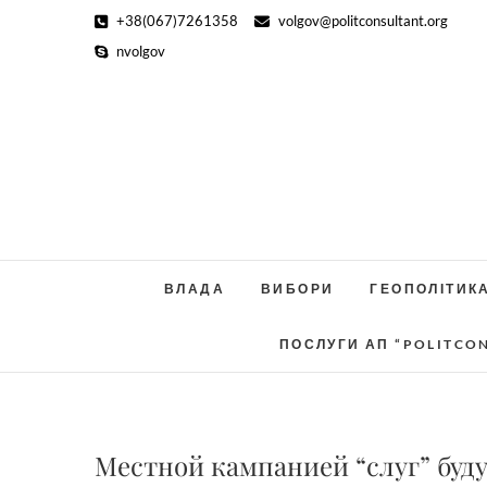
Skip
+38(067)7261358
volgov@politconsultant.org
to
nvolgov
content
ВЛАДА
ВИБОРИ
ГЕОПОЛІТИК
ПОСЛУГИ АП “POLITCO
Местной кампанией “слуг” буд