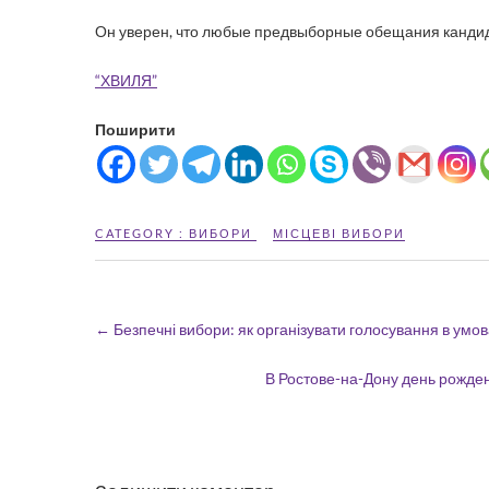
Он уверен, что любые предвыборные обещания кандидат
“ХВИЛЯ”
Поширити
CATEGORY :
ВИБОРИ
МІСЦЕВІ ВИБОРИ
←
Безпечні вибори: як організувати голосування в умов
В Ростове-на-Дону день рожд