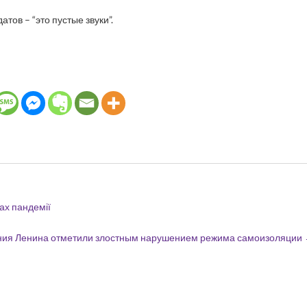
ов – “это пустые звуки”.
ах пандемії
ения Ленина отметили злостным нарушением режима самоизоляции