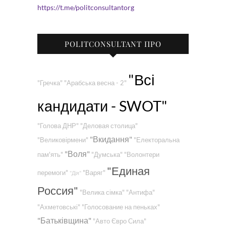
https://t.me/politconsultantorg
POLITCONSULTANT ПРО
"Всі
"Гречка"
"Арабська весна - 2"
кандидати - SWOT"
"Голова ДНР"
"Деловая столица"
"Вкидання"
"Великовірмени"
"Електоральна
"Воля"
пам'ять"
"Думська"
"Волонтери
"Единая
перемоги"
"Варяг"
"Дія"
Россия"
"Велика сімка"
"Антифа"
"Ахметовські"
"Голосование на пеньках"
"Батьківщина"
"Авто Євро Сила"