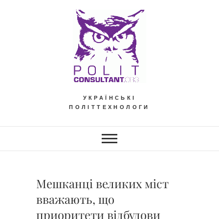
Skip
to
content
УКРАЇНСЬКІ
ПОЛІТТЕХНОЛОГИ
Мешканці великих міст
вважають, що
приоритети відбудови