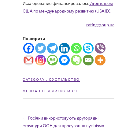
Исследование финансировалось
Агентством
США по международному развитию (USAID).
ratinggroup.ua
Поширити
CATEGORY :
СУСПІЛЬСТВО
МЕШКАНЦІ ВЕЛИКИХ МІСТ
←
Росіяни використовують другорядні
структури ООН для просування путінізма