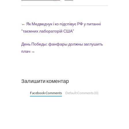
←
Як Медведчук і ко підспівує РФ у питанні
“таємних лабораторій США”
День Победы: фанфары должны заглушить
плач
→
Залишити коментар
Facebook Comments
Default Comments (0)