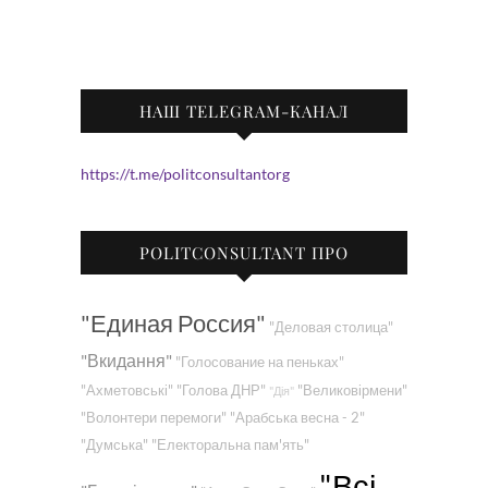
НАШ TELEGRAM-КАНАЛ
https://t.me/politconsultantorg
POLITCONSULTANT ПРО
"Единая Россия"
"Деловая столица"
"Вкидання"
"Голосование на пеньках"
"Ахметовські"
"Голова ДНР"
"Великовірмени"
"Дія"
"Волонтери перемоги"
"Арабська весна - 2"
"Думська"
"Електоральна пам'ять"
"Всі