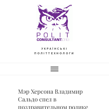
Skip
to
content
УКРАЇНСЬКІ
ПОЛІТТЕХНОЛОГИ
Мэр Херсона Владимир
Сальдо спел в
поздравительном ролике