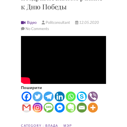
к Дню Победы
Відео
Politconsultant
12.05.2020
No Comments
Поширити
CATEGORY :
ВЛАДА
МЭР