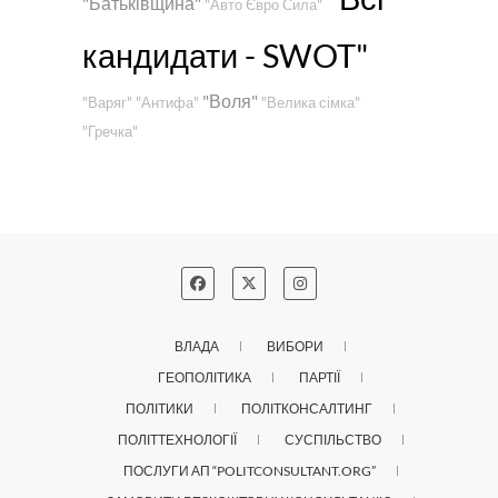
"Батьківщина"
"Авто Євро Сила"
кандидати - SWOT"
"Воля"
"Варяг"
"Антифа"
"Велика сімка"
"Гречка"
ВЛАДА
ВИБОРИ
ГЕОПОЛІТИКА
ПАРТІЇ
ПОЛІТИКИ
ПОЛІТКОНСАЛТИНГ
ПОЛІТТЕХНОЛОГІЇ
СУСПІЛЬСТВО
ПОСЛУГИ АП “POLITCONSULTANT.ORG”