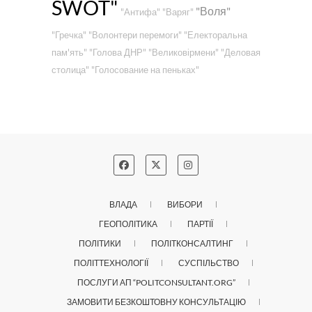
SWOT"
"Воля"
"Антифа"
"Варяг"
"Гречка"
"Волонтери перемоги"
"Електоральна
пам'ять"
"Голова ДНР"
"Великовірмени"
"Деловая
столица"
"Голосование на пеньках"
ВЛАДА
ВИБОРИ
ГЕОПОЛІТИКА
ПАРТІЇ
ПОЛІТИКИ
ПОЛІТКОНСАЛТИНГ
ПОЛІТТЕХНОЛОГІЇ
СУСПІЛЬСТВО
ПОСЛУГИ АП “POLITCONSULTANT.ORG”
ЗАМОВИТИ БЕЗКОШТОВНУ КОНСУЛЬТАЦІЮ