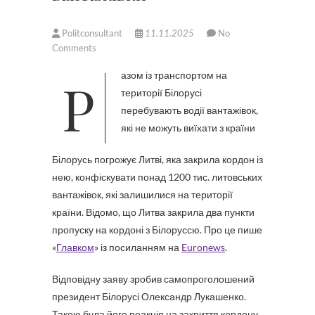
Politconsultant
11.11.2025
No
Comments
Разом із транспортом на
території Білорусі
перебувають водії вантажівок,
які не можуть виїхати з країни
Білорусь погрожує Литві, яка закрила кордон із
нею, конфіскувати понад 1200 тис. литовських
вантажівок, які залишилися на території
країни. Відомо, що Литва закрила два пункти
пропуску на кордоні з Білоруссю. Про це пише
«
Главком
» із посиланням на
Euronews
.
Відповідну заяву зробив самопроголошений
президент Білорусі Олександр Лукашенко.
Такою була його реакція на закриття кордону