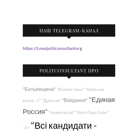
НАШ TELEGRAM-КАНАЛ
https://t.me/politconsultantorg
POLITCONSULTANT ПРО
"Батьківщина"
"Велика сімка"
"Арабська
"Единая
"Вкидання"
весна - 2"
"Думська"
Россия"
"Ахметовські"
"Авто Євро Сила"
"Всі кандидати -
"Дія"