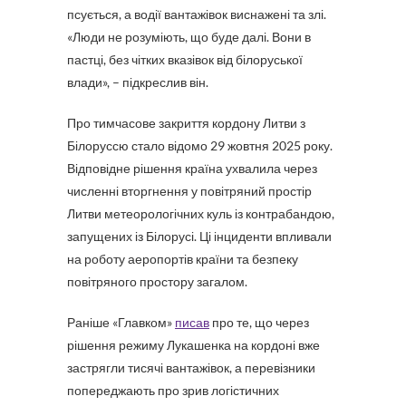
псується, а водії вантажівок виснажені та злі.
«Люди не розуміють, що буде далі. Вони в
пастці, без чітких вказівок від білоруської
влади», – підкреслив він.
Про тимчасове закриття кордону Литви з
Білоруссю стало відомо 29 жовтня 2025 року.
Відповідне рішення країна ухвалила через
численні вторгнення у повітряний простір
Литви метеорологічних куль із контрабандою,
запущених із Білорусі. Ці інциденти впливали
на роботу аеропортів країни та безпеку
повітряного простору загалом.
Раніше «Главком»
писав
про те, що через
рішення режиму Лукашенка на кордоні вже
застрягли тисячі вантажівок, а перевізники
попереджають про зрив логістичних