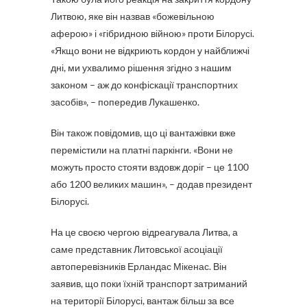
Литвою, яке він назвав «божевільною
аферою» і «гібридною війною» проти Білорусі.
«Якщо вони не відкриють кордон у найближчі
дні, ми ухвалимо рішення згідно з нашим
законом – аж до конфіскації транспортних
засобів», – попередив Лукашенко.
Він також повідомив, що ці вантажівки вже
перемістили на платні паркінги. «Вони не
можуть просто стояти вздовж доріг – це 1100
або 1200 великих машин», – додав президент
Білорусі.
На це своєю чергою відреагувала Литва, а
саме представник Литовської асоціації
автоперевізників Ерландас Мікенас. Він
заявив, що поки їхній транспорт затриманий
на території Білорусі, вантаж більш за все