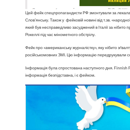
Цей фейк спецпропагандисти РФ змонтували за лекалам
Слов’янську. Також у фейковій новині від т.зв. «народної
який був несправедливо засуджений в Італії за нібито 
Рокеллі під час мінометного обстрілу.
Фейк про «американську журналістку», яку нібито зґвалт
російськомовних ЗМІ. Цю інформацію передрукували сот
Інформація була спростована наступного дня. Finnish P
інформація безпідставна, і є фейком.