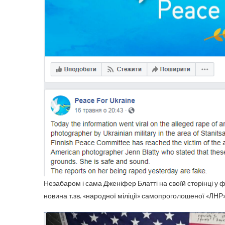
Незабаром і сама Дженіфер Блатті на своїй сторінці у 
новина т.зв. «народної міліції» самопроголошеної «ЛНР