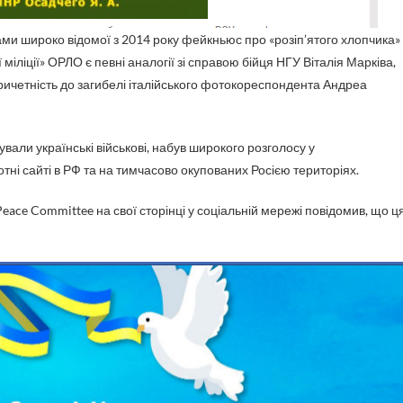
и широко відомої з 2014 року фейкньюс про «розіп’ятого хлопчика»
 міліції» ОРЛО є певні аналогії зі справою бійця НГУ Віталія Марківа,
причетність до загибелі італійського фотокореспондента Андреа
ували українські військові, набув широкого розголосу у
ні сайті в РФ та на тимчасово окупованих Росією територіях.
eace Committee на свої сторінці у соціальній мережі повідомив, що ц