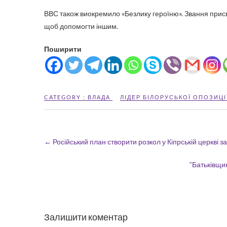
ВВС також виокремило «Безлику героїню». Звання присвя
щоб допомогти іншим.
Поширити
CATEGORY :
ВЛАДА
ЛІДЕР БІЛОРУСЬКОЇ ОПОЗИЦІ
←
Російський план створити розкол у Кіпрській церкві з
“Батьківщи
Залишити коментар