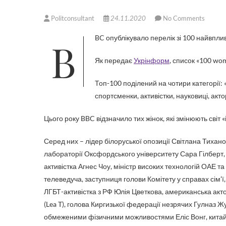
Politconsultant
24.11.2020
No Comments
BBC опублікувало перелік зі 100 найвплив
Як передає
Укрінформ
, список «100 wo
Топ-100 поділений на чотири категорії: «
спортсменки, активістки, науковиці, акто
Цього року BBC відзначило тих жінок, які змінюють світ «і
Серед них – лідер білоруської опозиції Світлана Тихано
лабораторії Оксфордського університету Сара Гілберт, 
активістка Агнес Чоу, міністр високих технологій ОАЕ та
телеведуча, заступниця голови Комітету у справах сім’ї
ЛГБТ-активістка з РФ Юлія Цветкова, американська акт
(Lea T), голова Киргизької федерації незрячих Гулназ Ж
обмеженими фізичними можливостями Еліс Вонг, китай