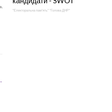
кандидати - SWOT"
ю,
"Електоральна пам'ять"
"Голова ДНР"
→