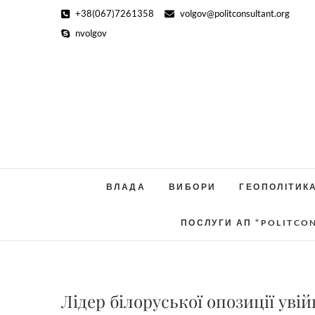
Skip
+38(067)7261358
volgov@politconsultant.org
to
nvolgov
content
ВЛАДА
ВИБОРИ
ГЕОПОЛІТИК
ПОСЛУГИ АП “POLITCO
Лідер білоруської опозиції ув