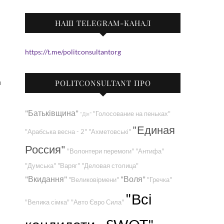
НАШ TELEGRAM-КАНАЛ
https://t.me/politconsultantorg
и
POLITCONSULTANT ПРО
"Батьківщина"
"Голосование на пеньках"
"Дія"
"Единая
"Арабська весна - 2"
"Ахметовські"
Россия"
"Волонтери перемоги"
"Антифа"
"Думська"
"Варяг"
"Деловая столица"
"Вкидання"
"Воля"
"Великовірмени"
"Гречка"
"Всі
"Велика сімка"
"Авто Євро Сила"