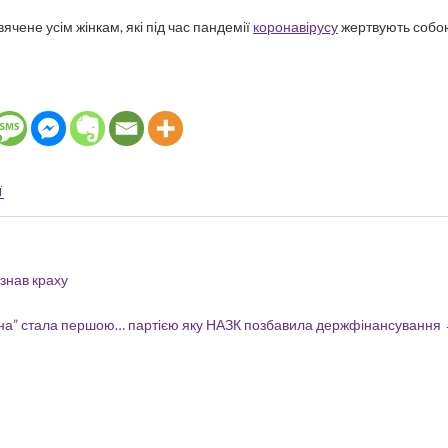
чене усім жінкам, які під час пандемії
коронавірусу
жертвують собо
Ї
азнав краху
на” стала першою… партією яку НАЗК позбавила держфінансування