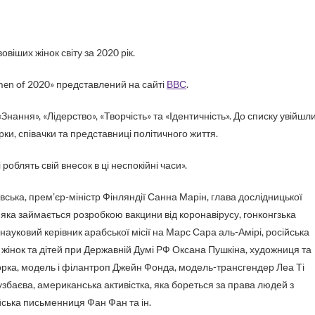
овіших жінок світу за 2020 рік.
men of 2020» представлений на сайті
ВВС
.
Знання», «Лідерство», «Творчість» та «Ідентичність». До списку увійшл
рки, співачки та представниці політичного життя.
 роблять свій внесок в ці неспокійні часи».
вська, прем’єр-міністр Фінляндії Санна Марін, глава дослідницької
яка займається розробкою вакцини від коронавірусу, гонконгзька
 науковий керівник арабської місії на Марс Сара аль-Амірі, російська
, жінок та дітей при Державній Думі РФ Оксана Пушкіна, художниця та
орка, модель і філантроп Джейн Фонда, модель-трансгендер Леа Ті
узбаєва, американська активістка, яка бореться за права людей з
ська письменниця Фан Фан та ін.