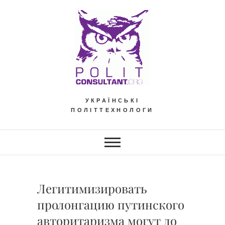
Skip
to
content
УКРАЇНСЬКІ
ПОЛІТТЕХНОЛОГИ
Легитимизировать
пролонгацию путинского
авторитаризма могут до