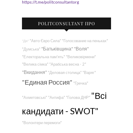
https://t.me/politconsultantorg
POLITCONSULTANT ПРО
"Авто Євро Сила"
"Голосование на пеньках"
"Дія"
"Батьківщина"
"Воля"
"Думська"
"Електоральна пам'ять"
"Великовірмени"
"Велика сімка"
"Арабська весна - 2"
"Вкидання"
"Деловая столица"
"Варяг"
"Единая Россия"
"Гречка"
"Всі
"Ахметовські"
"Антифа"
"Голова ДНР"
кандидати - SWOT"
"Волонтери перемоги"