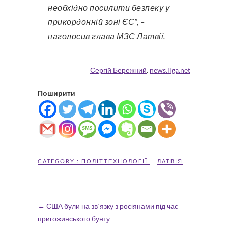
необхідно посилити безпеку у
прикордонній зоні ЄС”, –
наголосив глава МЗС Латвії.
Сергій Бережний
.
news.liga.net
Поширити
CATEGORY :
ПОЛІТТЕХНОЛОГІЇ
ЛАТВІЯ
←
США були на зв`язку з росіянами під час
пригожинського бунту