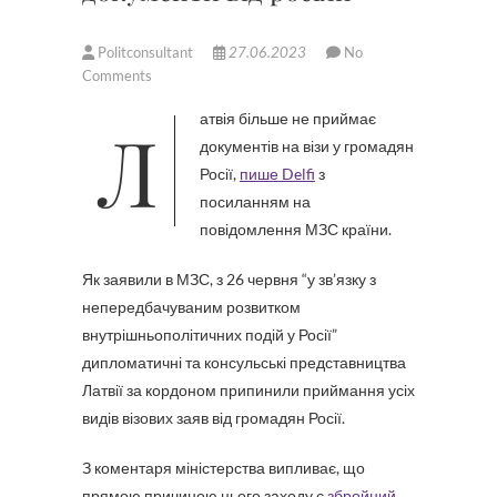
Politconsultant
27.06.2023
No
Comments
Латвія більше не приймає
документів на візи у громадян
Росії,
пише Delfi
з
посиланням на
повідомлення МЗС країни.
Як заявили в МЗС, з 26 червня “у зв’язку з
непередбачуваним розвитком
внутрішньополітичних подій у Росії”
дипломатичні та консульські представництва
Латвії за кордоном припинили приймання усіх
видів візових заяв від громадян Росії.
З коментаря міністерства випливає, що
прямою причиною цього заходу є
збройний