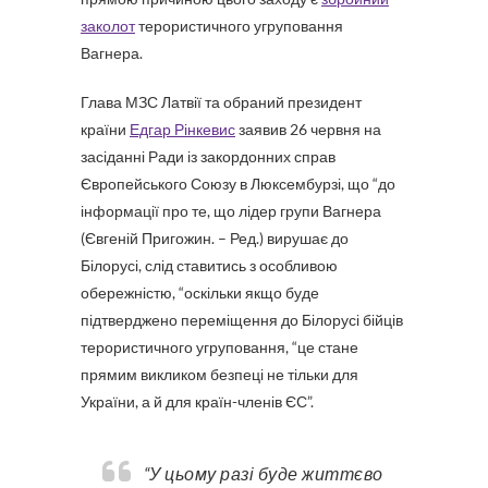
заколот
терористичного угруповання
Вагнера.
Глава МЗС Латвії та обраний президент
країни
Едгар Рінкевис
заявив 26 червня на
засіданні Ради із закордонних справ
Європейського Союзу в Люксембурзі, що “до
інформації про те, що лідер групи Вагнера
(Євгеній Пригожин. – Ред.) вирушає до
Білорусі, слід ставитись з особливою
обережністю, “оскільки якщо буде
підтверджено переміщення до Білорусі бійців
терористичного угруповання, “це стане
прямим викликом безпеці не тільки для
України, а й для країн-членів ЄС”.
“У цьому разі буде життєво