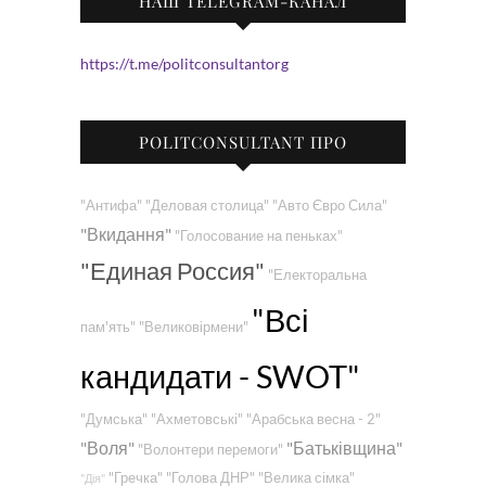
НАШ TELEGRAM-КАНАЛ
https://t.me/politconsultantorg
POLITCONSULTANT ПРО
"Антифа"
"Деловая столица"
"Авто Євро Сила"
"Вкидання"
"Голосование на пеньках"
"Единая Россия"
"Електоральна
"Всі
пам'ять"
"Великовірмени"
кандидати - SWOT"
"Думська"
"Ахметовські"
"Арабська весна - 2"
"Воля"
"Батьківщина"
"Волонтери перемоги"
"Гречка"
"Голова ДНР"
"Велика сімка"
"Дія"