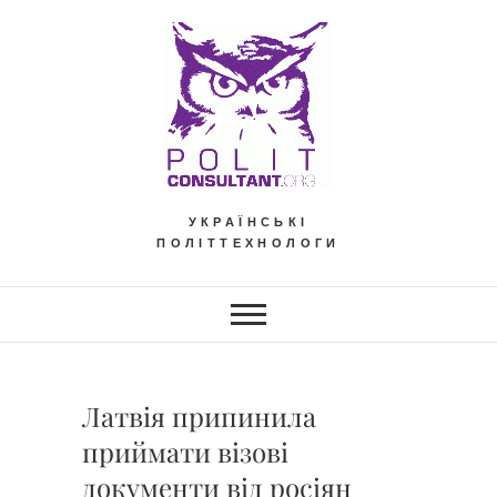
Skip
to
content
УКРАЇНСЬКІ
ПОЛІТТЕХНОЛОГИ
Латвія припинила
приймати візові
документи від росіян