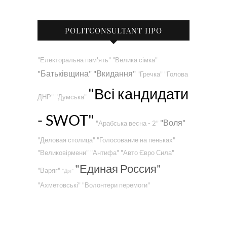
POLITCONSULTANT ПРО
"Електоральна пам'ять"
"Велика сімка"
"Батьківщина"
"Вкидання"
"Гречка"
"Голова
"Всі кандидати
ДНР"
"Думська"
- SWOT"
"Воля"
"Арабська весна - 2"
"Деловая столица"
"Голосование на пеньках"
"Великовірмени"
"Антифа"
"Авто Євро Сила"
"Единая Россия"
"Варяг"
"Дія"
"Ахметовські"
"Волонтери перемоги"