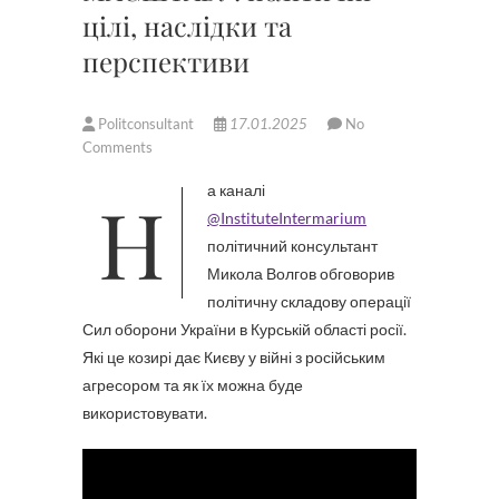
цілі, наслідки та
перспективи
Politconsultant
17.01.2025
No
Comments
На каналі
‪@InstituteIntermarium‬
політичний консультант
Микола Волгов обговорив
політичну складову операції
Сил оборони України в Курській області росії.
Які це козирі дає Києву у війні з російським
агресором та як їх можна буде
використовувати.