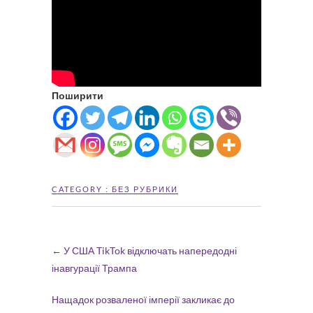
Поширити
CATEGORY :
БЕЗ РУБРИКИ
←
У США TikTok відключать напередодні
інавгурації Трампа
Нащадок розваленої імперії закликає до